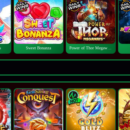
s
Sweet Bonanza
Power of Thor Megaways