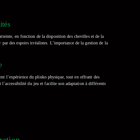
ités
tteinte, en fonction de la disposition des chevilles et de la
r par des espoirs irréalistes. L’importance de la gestion de la
e
ent l’expérience du plinko physique, tout en offrant des
’accessibilité du jeu et facilite son adaptation à différents