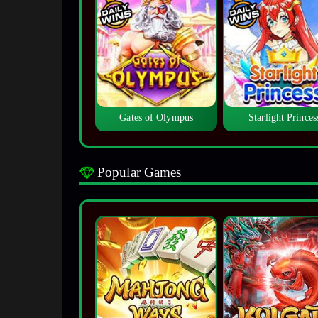
Gates of Olympus
Starlight Princes
Popular Games