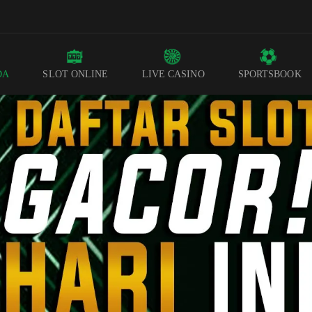
DA
SLOT ONLINE
LIVE CASINO
SPORTSBOOK