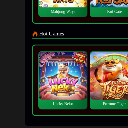
Mahjong Ways
Koi Gate
Hot Games
Lucky Neko
Fortune Tiger