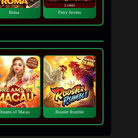
Roma
Fiery Sevens
Dreams of Macau
Rooster Rumble