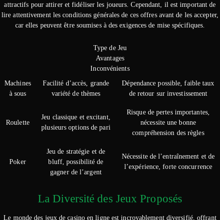
attractifs pour attirer et fidéliser les joueurs. Cependant, il est important de
lire attentivement les conditions générales de ces offres avant de les accepter,
car elles peuvent être soumises à des exigences de mise spécifiques.
Type de Jeu
Avantages
Inconvénients
Machines
Facilité d’accès, grande
Dépendance possible, faible taux
à sous
variété de thèmes
de retour sur investissement
Risque de pertes importantes,
Jeu classique et excitant,
Roulette
nécessite une bonne
plusieurs options de pari
compréhension des règles
Jeu de stratégie et de
Nécessite de l’entraînement et de
Poker
bluff, possibilité de
l’expérience, forte concurrence
gagner de l’argent
La Diversité des Jeux Proposés
Le monde des jeux de casino en ligne est incroyablement diversifié, offrant