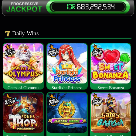
Daily Wins
Gates of Olympus
Starlight Princess
Sweet Bonanza