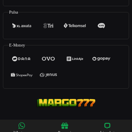
Pulsa
E-Money
©2023
Margo777
. All rights reserved | 18+