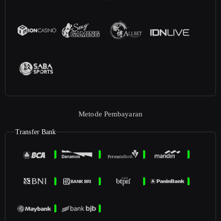
Metode Pembayaran
Transfer Bank