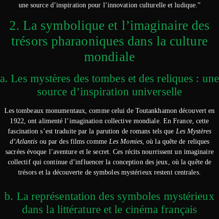
une source d’inspiration pour l’innovation culturelle et ludique.”
2. La symbolique et l’imaginaire des
trésors pharaoniques dans la culture
mondiale
a. Les mystères des tombes et des reliques : une
source d’inspiration universelle
Les tombeaux monumentaux, comme celui de Toutankhamon découvert en
1922, ont alimenté l’imagination collective mondiale. En France, cette
fascination s’est traduite par la parution de romans tels que
Les Mystères
d’Atlantis
ou par des films comme
Les Momies
, où la quête de reliques
sacrées évoque l’aventure et le secret. Ces récits nourrissent un imaginaire
collectif qui continue d’influencer la conception des jeux, où la quête de
trésors et la découverte de symboles mystérieux restent centrales.
b. La représentation des symboles mystérieux
dans la littérature et le cinéma français