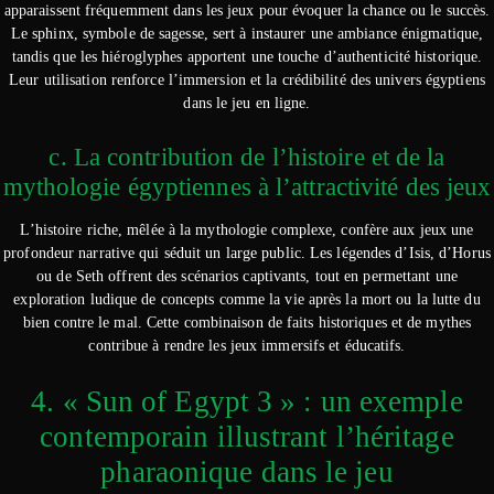
apparaissent fréquemment dans les jeux pour évoquer la chance ou le succès.
Le sphinx, symbole de sagesse, sert à instaurer une ambiance énigmatique,
tandis que les hiéroglyphes apportent une touche d’authenticité historique.
Leur utilisation renforce l’immersion et la crédibilité des univers égyptiens
dans le jeu en ligne.
c. La contribution de l’histoire et de la
mythologie égyptiennes à l’attractivité des jeux
L’histoire riche, mêlée à la mythologie complexe, confère aux jeux une
profondeur narrative qui séduit un large public. Les légendes d’Isis, d’Horus
ou de Seth offrent des scénarios captivants, tout en permettant une
exploration ludique de concepts comme la vie après la mort ou la lutte du
bien contre le mal. Cette combinaison de faits historiques et de mythes
contribue à rendre les jeux immersifs et éducatifs.
4. « Sun of Egypt 3 » : un exemple
contemporain illustrant l’héritage
pharaonique dans le jeu