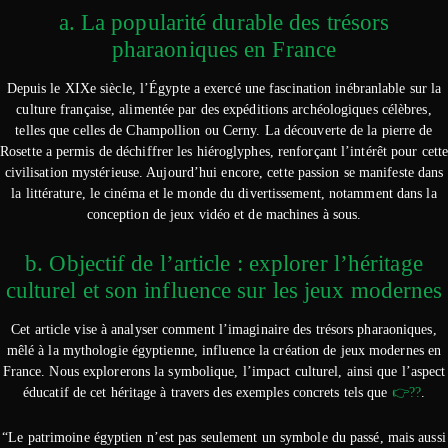
a. La popularité durable des trésors
pharaoniques en France
Depuis le XIXe siècle, l’Égypte a exercé une fascination inébranlable sur la
culture française, alimentée par des expéditions archéologiques célèbres,
telles que celles de Champollion ou Cerny. La découverte de la pierre de
Rosette a permis de déchiffrer les hiéroglyphes, renforçant l’intérêt pour cett
civilisation mystérieuse. Aujourd’hui encore, cette passion se manifeste dans
la littérature, le cinéma et le monde du divertissement, notamment dans la
conception de jeux vidéo et de machines à sous.
b. Objectif de l’article : explorer l’héritage
culturel et son influence sur les jeux modernes
Cet article vise à analyser comment l’imaginaire des trésors pharaoniques,
mêlé à la mythologie égyptienne, influence la création de jeux modernes en
France. Nous explorerons la symbolique, l’impact culturel, ainsi que l’aspect
éducatif de cet héritage à travers des exemples concrets tels que
👉??
.
“Le patrimoine égyptien n’est pas seulement un symbole du passé, mais aussi