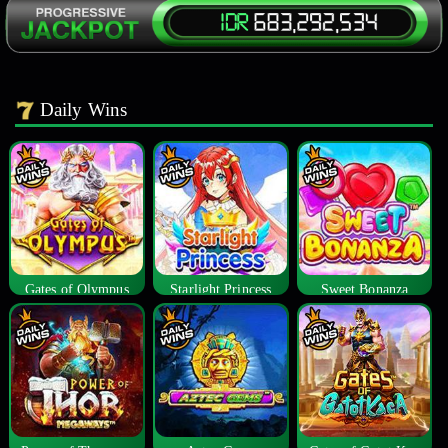
Daily Wins
Gates of Olympus
Starlight Princess
Sweet Bonanza