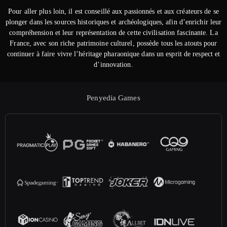
Pour aller plus loin, il est conseillé aux passionnés et aux créateurs de se
plonger dans les sources historiques et archéologiques, afin d’enrichir leur
compréhension et leur représentation de cette civilisation fascinante. La
France, avec son riche patrimoine culturel, possède tous les atouts pour
continuer à faire vivre l’héritage pharaonique dans un esprit de respect et
d’innovation.
Penyedia Games