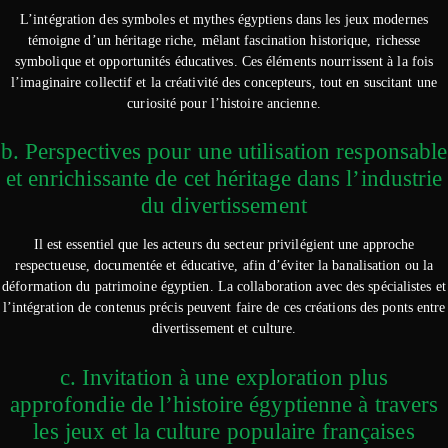
L’intégration des symboles et mythes égyptiens dans les jeux modernes
témoigne d’un héritage riche, mêlant fascination historique, richesse
symbolique et opportunités éducatives. Ces éléments nourrissent à la fois
l’imaginaire collectif et la créativité des concepteurs, tout en suscitant une
curiosité pour l’histoire ancienne.
b. Perspectives pour une utilisation responsable
et enrichissante de cet héritage dans l’industrie
du divertissement
Il est essentiel que les acteurs du secteur privilégient une approche
respectueuse, documentée et éducative, afin d’éviter la banalisation ou la
déformation du patrimoine égyptien. La collaboration avec des spécialistes et
l’intégration de contenus précis peuvent faire de ces créations des ponts entre
divertissement et culture.
c. Invitation à une exploration plus
approfondie de l’histoire égyptienne à travers
les jeux et la culture populaire françaises