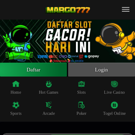
Beranda
Slot Online
Live Casino
Sportsbook
Arcade
Togel Online
Daftar
Login
Poker
Whatsapp
Home
Hot Games
Slots
Live Casino
Telegram
Sports
Arcade
Poker
Togel Online
Livechat