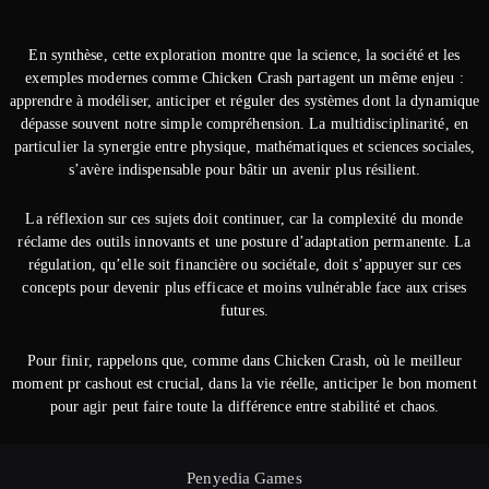
En synthèse, cette exploration montre que la science, la société et les
exemples modernes comme Chicken Crash partagent un même enjeu :
apprendre à modéliser, anticiper et réguler des systèmes dont la dynamique
dépasse souvent notre simple compréhension. La multidisciplinarité, en
particulier la synergie entre physique, mathématiques et sciences sociales,
s’avère indispensable pour bâtir un avenir plus résilient.
La réflexion sur ces sujets doit continuer, car la complexité du monde
réclame des outils innovants et une posture d’adaptation permanente. La
régulation, qu’elle soit financière ou sociétale, doit s’appuyer sur ces
concepts pour devenir plus efficace et moins vulnérable face aux crises
futures.
Pour finir, rappelons que, comme dans Chicken Crash, où le meilleur
moment pr cashout est crucial, dans la vie réelle, anticiper le bon moment
pour agir peut faire toute la différence entre stabilité et chaos.
Penyedia Games