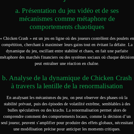
a. Présentation du jeu vidéo et de ses
mécanismes comme métaphore de
comportements chaotiques
« Chicken Crash » est un jeu en ligne où des joueurs contrôlent des poulets en
compétition, cherchant à maximiser leurs gains tout en évitant la défaite. La
dynamique du jeu, oscillant entre stabilité et chaos, en fait une parfaite
métaphore des marchés financiers ou des systèmes sociaux où chaque décision
peut entraîner une réaction en chaîne.
b. Analyse de la dynamique de Chicken Crash
à travers la lentille de la renormalisation
En analysant les mécanismes du jeu, on peut observer des phases où la
stabilité prévaut, puis des épisodes de volatilité extrême, semblables à des
bulles spéculatives ou des krachs. La renormalisation permet alors de
comprendre comment des comportements locaux, comme la décision d’un
seul joueur, peuvent s’amplifier pour produire des effets globaux, nécessitant
une modélisation précise pour anticiper les moments critiques.