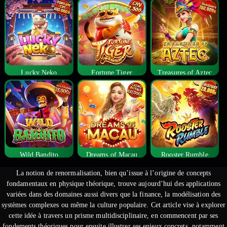
Lucky Neko
Fortune Tiger
Treasures of Aztec
Wild Bandito
Dreams of Macau
Rooster Rumble
La notion de renormalisation, bien qu’issue à l’origine de concepts
fondamentaux en physique théorique, trouve aujourd’hui des applications
variées dans des domaines aussi divers que la finance, la modélisation des
systèmes complexes ou même la culture populaire. Cet article vise à explorer
cette idée à travers un prisme multidisciplinaire, en commencent par ses
fondements théoriques pour ensuite illustrer ses enjeux concrets, notamment