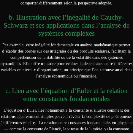
comporter différemment selon la perspective adoptée.
b. Illustration avec l’inégalité de Cauchy-
Schwarz et ses applications dans l’analyse de
systèmes complexes
Par exemple, cette inégalité fondamentale en analyse mathématique permet
d’établir des bornes sur des intégrales ou des produits scalaires, facilitant la
compréhension de la stabilité ou de la volatilité dans des systèmes
dynamiques. Elle offre un cadre pour évaluer la dépendance entre différentes
variables ou niveaux d’organisation, un principe que l’on retrouve aussi dans
l’analyse économique ou financière.
c. Lien avec l’équation d’Euler et la relation
entre constantes fondamentales
L’équation d’Euler, liée notamment à la constante e, illustre comment des
relations apparemment simples peuvent révéler la complexité de phénomènes
à différentes échelles. La relation entre constantes fondamentales en physique
— comme la constante de Planck, la vitesse de la lumière ou la constante