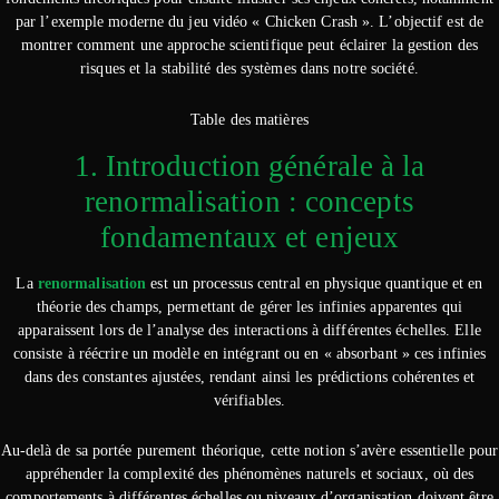
par l’exemple moderne du jeu vidéo « Chicken Crash ». L’objectif est de
montrer comment une approche scientifique peut éclairer la gestion des
risques et la stabilité des systèmes dans notre société.
Table des matières
1. Introduction générale à la
renormalisation : concepts
fondamentaux et enjeux
La
renormalisation
est un processus central en physique quantique et en
théorie des champs, permettant de gérer les infinies apparentes qui
apparaissent lors de l’analyse des interactions à différentes échelles. Elle
consiste à réécrire un modèle en intégrant ou en « absorbant » ces infinies
dans des constantes ajustées, rendant ainsi les prédictions cohérentes et
vérifiables.
Au-delà de sa portée purement théorique, cette notion s’avère essentielle pour
appréhender la complexité des phénomènes naturels et sociaux, où des
comportements à différentes échelles ou niveaux d’organisation doivent être