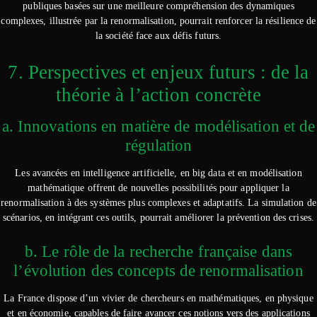
publiques basées sur une meilleure compréhension des dynamiques
complexes, illustrée par la renormalisation, pourrait renforcer la résilience de
la société face aux défis futurs.
7. Perspectives et enjeux futurs : de la
théorie à l’action concrète
a. Innovations en matière de modélisation et de
régulation
Les avancées en intelligence artificielle, en big data et en modélisation
mathématique offrent de nouvelles possibilités pour appliquer la
renormalisation à des systèmes plus complexes et adaptatifs. La simulation de
scénarios, en intégrant ces outils, pourrait améliorer la prévention des crises.
b. Le rôle de la recherche française dans
l’évolution des concepts de renormalisation
La France dispose d’un vivier de chercheurs en mathématiques, en physique
et en économie, capables de faire avancer ces notions vers des applications