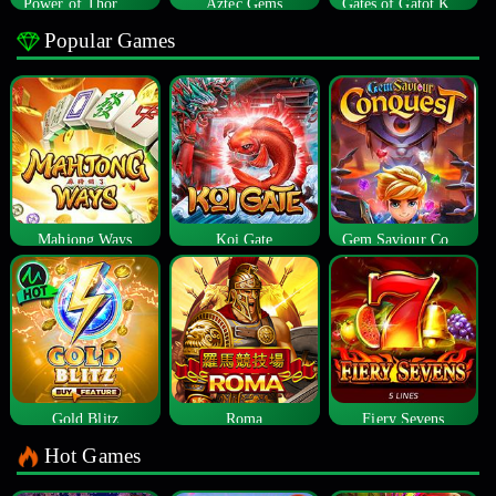
Power of Thor Megaways
Aztec Gems
Gates of Gatot Kaca
Popular Games
Mahjong Ways
Koi Gate
Gem Saviour Conquest
Gold Blitz
Roma
Fiery Sevens
Hot Games