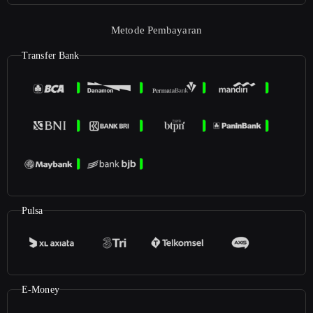
Metode Pembayaran
Transfer Bank
Pulsa
E-Money