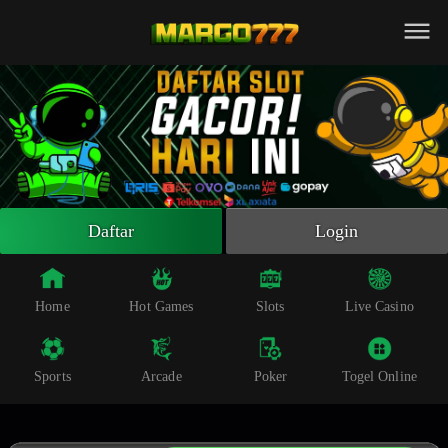
Beranda
Slot Online
Live Casino
Sportsbook
Arcade
Togel Online
Daftar
Login
Poker
Whatsapp
Home
Hot Games
Slots
Live Casino
Telegram
Sports
Arcade
Poker
Togel Online
Livechat