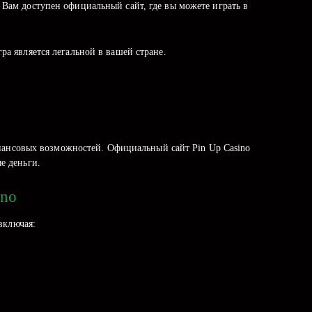
. Вам доступен официальный сайт, где вы можете играть в
ра является легальной в вашей стране.
нансовых возможностей. Официальный сайт Pin Up Casino
е деньги.
ino
включая: