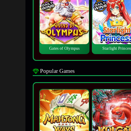
Gates of Olympus
Starlight Princes
Popular Games