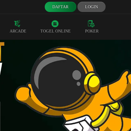
DAFTAR
LOGIN
ARCADE
TOGEL ONLINE
POKER