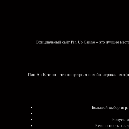
Официальный сайт Pin Up Casino – это лучшее место
Пин Ап Казино – это популярная онлайн-игровая платф
Большой выбор игр: 
Бонусы и
Безопасность: пла