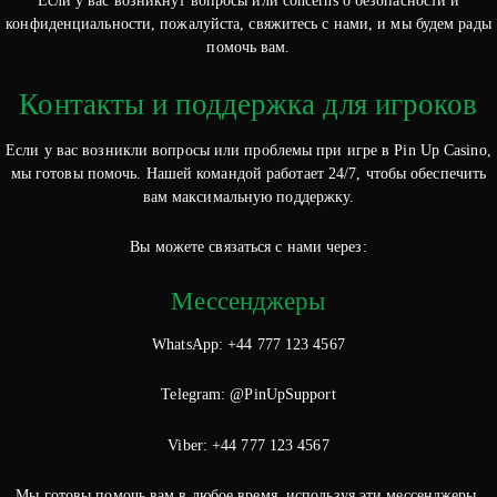
Если у вас возникнут вопросы или concerns о безопасности и
конфиденциальности, пожалуйста, свяжитесь с нами, и мы будем рады
помочь вам.
Контакты и поддержка для игроков
Если у вас возникли вопросы или проблемы при игре в Pin Up Casino,
мы готовы помочь. Нашей командой работает 24/7, чтобы обеспечить
вам максимальную поддержку.
Вы можете связаться с нами через:
Мессенджеры
WhatsApp: +44 777 123 4567
Telegram: @PinUpSupport
Viber: +44 777 123 4567
Мы готовы помочь вам в любое время, используя эти мессенджеры.