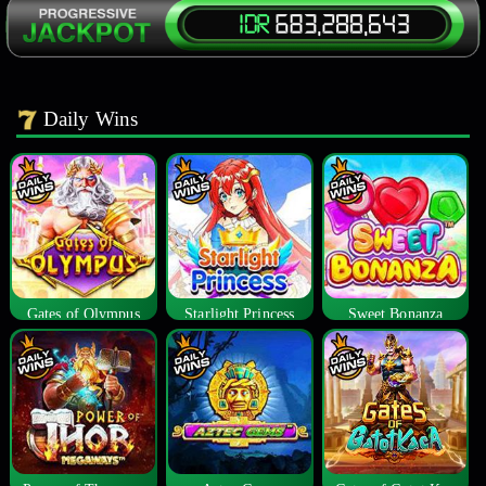
Daily Wins
Gates of Olympus
Starlight Princess
Sweet Bonanza