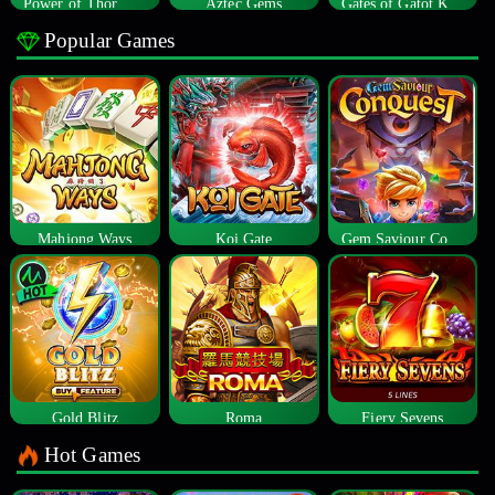
Power of Thor Megaways
Aztec Gems
Gates of Gatot Kaca
Popular Games
Mahjong Ways
Koi Gate
Gem Saviour Conquest
Gold Blitz
Roma
Fiery Sevens
Hot Games