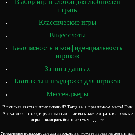
Выбор игр и слотов для любителей
играть
Классические игры
Видеослоты
Безопасность и конфиденциальность
игроков
Защита данных
Контакты и поддержка для игроков
Мессенджеры
В поисках азарта и приключений? Тогда вы в правильном месте! Пин
Ап Казино – это официальный сайт, где вы можете играть в любимые
игры и выиграть большие суммы денег.
Уникальные возможности для игроков: вы можете играть на деньги или