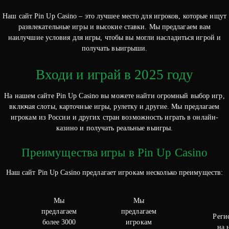
Наш сайт Pin Up Casino – это лучшее место для игроков, которые ищут
развлекательные игры и высокие ставки. Мы предлагаем вам
наилучшие условия для игры, чтобы вы могли насладиться игрой и
получать выигрыши.
Входи и играй в 2025 году
На нашем сайте Pin Up Casino вы можете найти огромный выбор игр,
включая слоты, карточные игры, рулетку и другие. Мы предлагаем
игрокам из России и других стран возможность играть в онлайн-
казино и получать реальные выигры.
Преимущества игры в Pin Up Casino
Наш сайт Pin Up Casino предлагает игрокам несколько преимуществ:
Мы
Мы
предлагаем
предлагаем
Реги
более 3000
игрокам
на 