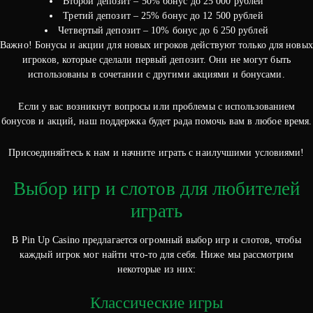
Второй депозит – 50% бонус до 25 000 рублей
Третий депозит – 25% бонус до 12 500 рублей
Четвертый депозит – 10% бонус до 6 250 рублей
Важно! Бонусы и акции для новых игроков действуют только для новых
игроков, которые сделали первый депозит. Они не могут быть
использованы в сочетании с другими акциями и бонусами.
Если у вас возникнут вопросы или проблемы с использованием
бонусов и акций, наш поддержка будет рада помочь вам в любое время.
Присоединяйтесь к нам и начните играть с наилучшими условиями!
Выбор игр и слотов для любителей
играть
В Pin Up Casino предлагается огромный выбор игр и слотов, чтобы
каждый игрок мог найти что-то для себя. Ниже мы рассмотрим
некоторые из них:
Классические игры