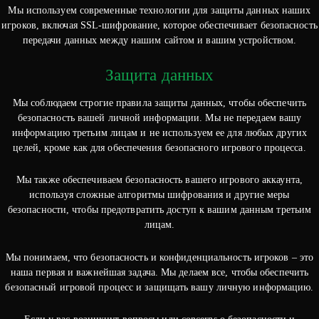
Мы используем современные технологии для защиты данных наших
игроков, включая SSL-шифрование, которое обеспечивает безопасность
передачи данных между нашим сайтом и вашим устройством.
Защита данных
Мы соблюдаем строгие правила защиты данных, чтобы обеспечить
безопасность вашей личной информации. Мы не передаем вашу
информацию третьим лицам и не используем ее для любых других
целей, кроме как для обеспечения безопасного игрового процесса.
Мы также обеспечиваем безопасность вашего игрового аккаунта,
используя сложные алгоритмы шифрования и другие меры
безопасности, чтобы предотвратить доступ к вашим данным третьим
лицам.
Мы понимаем, что безопасность и конфиденциальность игроков – это
наша первая и важнейшая задача. Мы делаем все, чтобы обеспечить
безопасный игровой процесс и защищать вашу личную информацию.