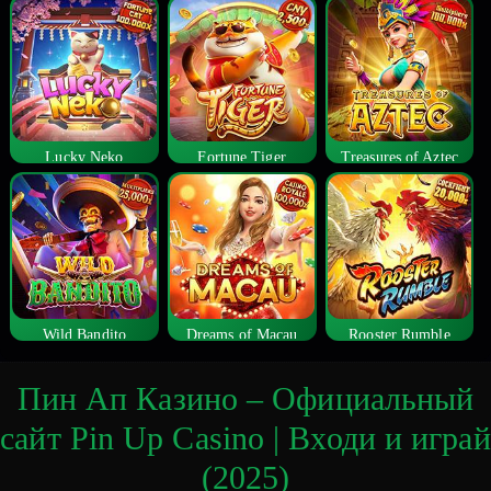
Lucky Neko
Fortune Tiger
Treasures of Aztec
Wild Bandito
Dreams of Macau
Rooster Rumble
Пин Ап Казино – Официальный
сайт Pin Up Casino | Входи и играй
(2025)