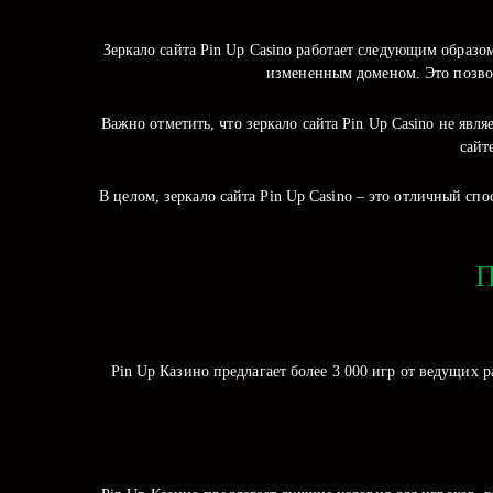
Зеркало сайта Pin Up Casino работает следующим образом
измененным доменом. Это позвол
Важно отметить, что зеркало сайта Pin Up Casino не яв
сайт
В целом, зеркало сайта Pin Up Casino – это отличный сп
П
Pin Up Казино предлагает более 3 000 игр от ведущих ра