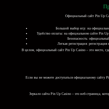
Пр
Официальный сайт Pin Up Cas
Большой выбор игр: на официальном
Удобство оплаты: на официальном сайте Pin Up
Безопасность: официальный
Легкая регистрация: регистрация 
В целом, официальный сайт Pin Up Casino – это место, г
Если вы не можете доступаться официальному сайту Pin
Зеркало сайта Pin Up Casino – это веб-страница, к