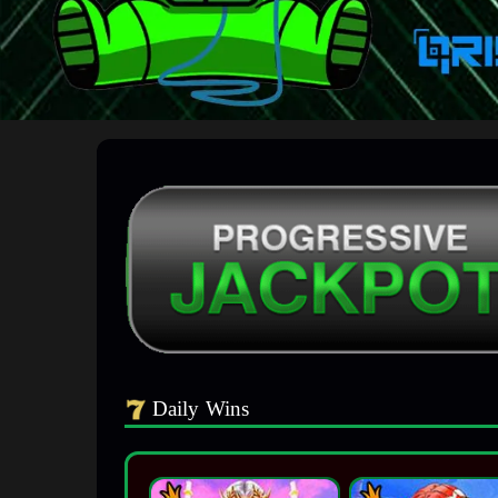
Daily Wins