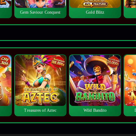
Gem Saviour Conquest
Gold Blitz
Treasures of Aztec
Wild Bandito