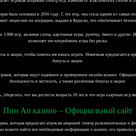
агает игрокам широкий спектр игр, начиная от классических слотов и 
орая была основана в 2016 году. С тех пор, она стала одним из самых 
меет лицензию на операцию, выдана в Курасао, что обеспечивает безопас
 3 000 игр, включая слоты, карточные игры, рулетку, бинго и другие. И
позволяет им попробовать игры без риска.
нусы и акции, чтобы помочь им начать играть. Новичкам предлагается п
бонусы и акции.
игроков, которые ищут надежное и проверенное онлайн-казино. Официа
безопасность и честность, а также различные бонусы и акции.
 убедитесь, что вы достигли возраста 18 лет и что игра азартных игр я
Пин Ап казино – Официальный сайт
рма, которая предлагает игрокам широкий спектр развлекательных и фи
 вы можете найти все необходимые информацию о казино, его правилах 