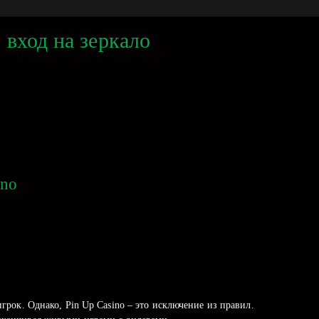
 вход на зеркало
ino
рок. Однако, Pin Up Casino – это исключение из правил.