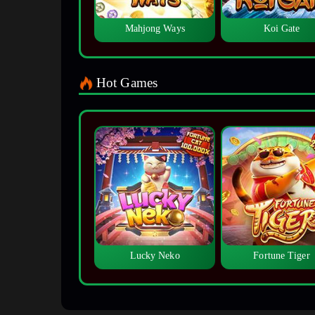
Mahjong Ways
Koi Gate
Hot Games
Lucky Neko
Fortune Tiger