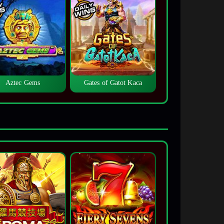
Aztec Gems
Gates of Gatot Kaca