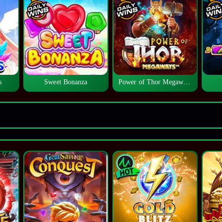
s
Sweet Bonanza
Power of Thor Megaways