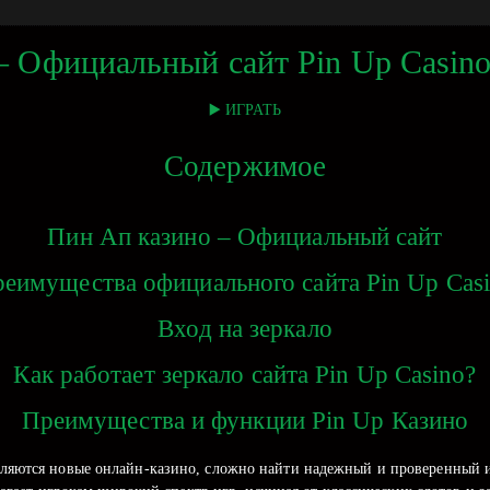
 Официальный сайт Pin Up Casino
▶️ ИГРАТЬ
Содержимое
Пин Ап казино – Официальный сайт
еимущества официального сайта Pin Up Cas
Вход на зеркало
Как работает зеркало сайта Pin Up Casino?
Преимущества и функции Pin Up Казино
ляются новые онлайн-казино, сложно найти надежный и проверенный иг