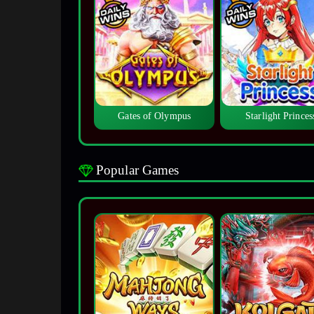
Gates of Olympus
Starlight Princes
Popular Games