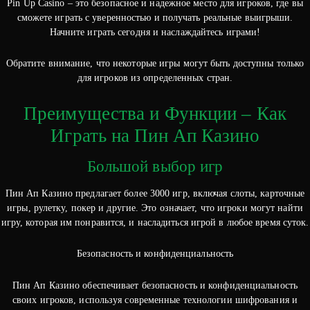
Pin Up Casino – это безопасное и надежное место для игроков, где вы
сможете играть с уверенностью и получать реальные выигрыши.
Начните играть сегодня и наслаждайтесь играми!
Обратите внимание, что некоторые игры могут быть доступны только
для игроков из определенных стран.
Преимущества и Функции – Как
Играть на Пин Ап Казино
Большой выбор игр
Пин Ап Казино предлагает более 3000 игр, включая слоты, карточные
игры, рулетку, покер и другие. Это означает, что игроки могут найти
игру, которая им понравится, и насладиться игрой в любое время суток.
Безопасность и конфиденциальность
Пин Ап Казино обеспечивает безопасность и конфиденциальность
своих игроков, используя современные технологии шифрования и