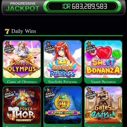
Daily Wins
Gates of Olympus
Starlight Princess
Sweet Bonanza