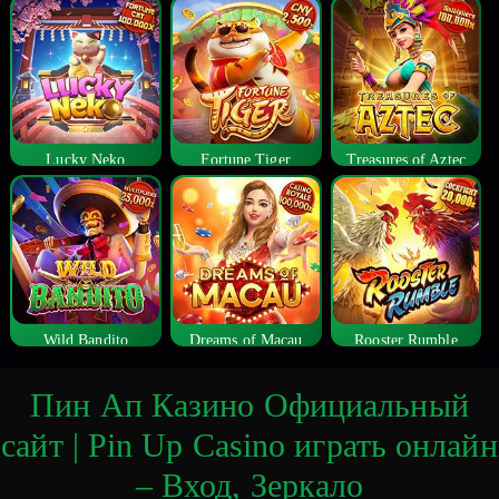
Lucky Neko
Fortune Tiger
Treasures of Aztec
Wild Bandito
Dreams of Macau
Rooster Rumble
Пин Ап Казино Официальный
сайт | Pin Up Casino играть онлайн
– Вход, Зеркало