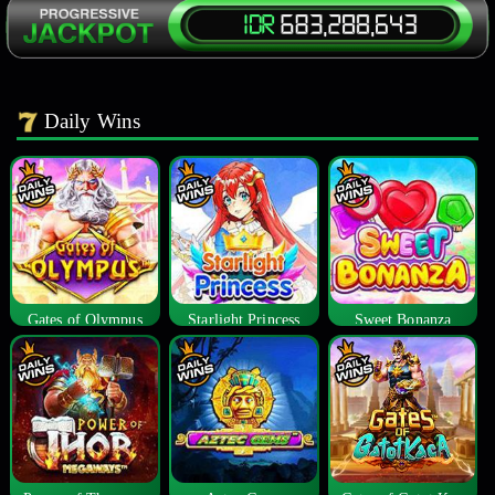
Daily Wins
Gates of Olympus
Starlight Princess
Sweet Bonanza