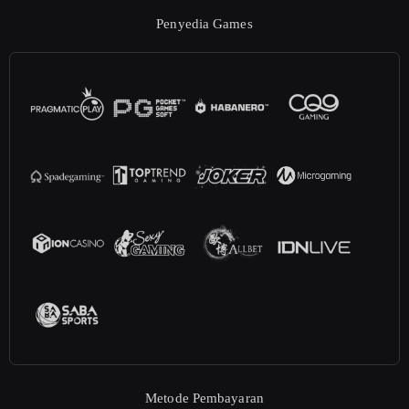
Penyedia Games
Metode Pembayaran