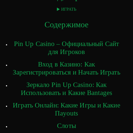
▶️ ИГРАТЬ
Содержимое
Pin Up Casino – Официальный Сайт
для Игроков
Вход в Казино: Как
Зарегистрироваться и Начать Играть
Зеркало Pin Up Casino: Как
Использовать и Какие Вantages
Играть Онлайн: Какие Игры и Какие
Пayouts
Слоты