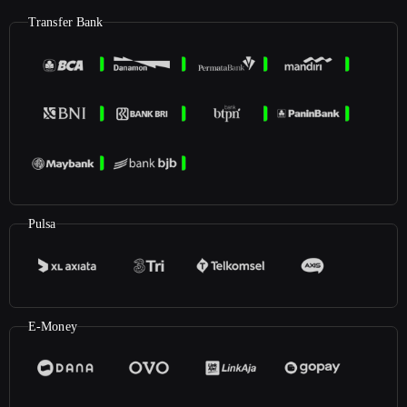
Transfer Bank
Pulsa
E-Money