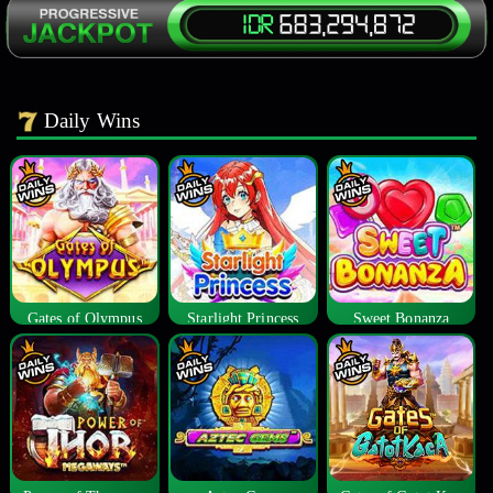
Daily Wins
Gates of Olympus
Starlight Princess
Sweet Bonanza