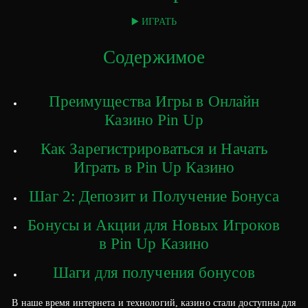
▶️ ИГРАТЬ
Содержимое
Преимущества Игры в Онлайн
Казино Pin Up
Как Зарегистрироваться и Начать
Играть в Pin Up Казино
Шаг 2: Депозит и Получение Бонуса
Бонусы и Акции для Новых Игроков
в Pin Up Казино
Шаги для получения бонусов
В наше время интернета и технологий, казино стали доступны для