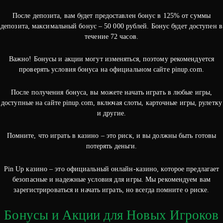
После депозита, вам будет предоставлен бонус в 125% от суммы
депозита, максимальный бонус – 50 000 рублей. Бонус будет доступен в
течение 72 часов.
Важно! Бонусы и акции могут изменяться, поэтому рекомендуется
проверять условия бонуса на официальном сайте pinup.com.
После получения бонуса, вы можете начать играть в любые игры,
доступные на сайте pinup.com, включая слоты, карточные игры, рулетку
и другие.
Помните, что играть в казино – это риск, и вы должны быть готовы
потерять деньги.
Pin Up казино – это официальный онлайн-казино, которое предлагает
безопасные и надежные условия для игры. Мы рекомендуем вам
зарегистрироваться и начать играть, но всегда помните о риске.
Бонусы и Акции для Новых Игроков