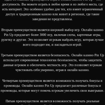
доступность. Вы можете играть в любое время и из любого места, где
есть интернет. Это особенно удобно для тех, кто имеет ограниченный
доступ к традиционным казино или живет в регионах, где такие
заведения не представлены.
Вторым преимуществом является широкий выбор игр. Онлайн казино
Pin Up предлагает более 3000 игр, включая слоты, карточные игры,
рулетку и другие. Это позволяет игрокам выбрать игру, которая лучше
всего подходит им, и насладиться игрой.
Третьим преимуществом является безопасность. Онлайн казино Pin Up
использует современные технологии безопасности, чтобы защитить
данные игроков и обеспечить честность игр. Это позволяет игрокам
чувствовать себя уверенно, играя в онлайн казино.
Четвертым преимуществом является возможность получать бонусы и
промокоды. Онлайн казино Pin Up предлагает различные бонусы и
промокоды, которые могут помочь игрокам увеличить свои выигрыши.
Пятым преимуществом является возможность получать реальные