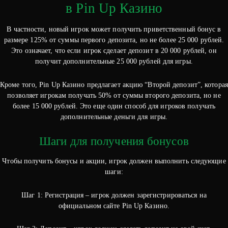
в Pin Up Казино
В частности, новый игрок может получить приветственный бонус в
размере 125% от суммы первого депозита, но не более 25 000 рублей.
Это означает, что если игрок сделает депозит в 20 000 рублей, он
получит дополнительные 25 000 рублей для игры.
Кроме того, Pin Up Казино предлагает акцию “Второй депозит”, которая
позволяет игрокам получать 50% от суммы второго депозита, но не
более 15 000 рублей. Это еще один способ для игроков получать
дополнительные деньги для игры.
Шаги для получения бонусов
Чтобы получить бонусы и акции, игрок должен выполнить следующие
шаги:
Шаг 1: Регистрация – игрок должен зарегистрироваться на
официальном сайте Pin Up Казино.