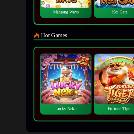
Mahjong Ways
Koi Gate
Hot Games
Lucky Neko
Fortune Tiger