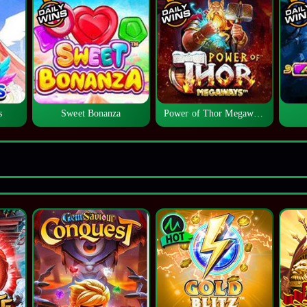
s
Sweet Bonanza
Power of Thor Megaways