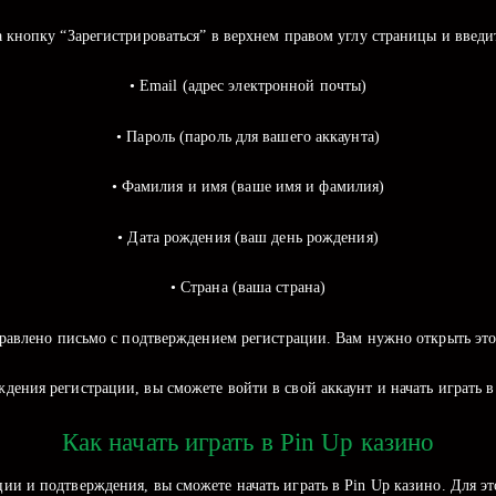
 кнопку “Зарегистрироваться” в верхнем правом углу страницы и введи
• Email (адрес электронной почты)
• Пароль (пароль для вашего аккаунта)
• Фамилия и имя (ваше имя и фамилия)
• Дата рождения (ваш день рождения)
• Страна (ваша страна)
правлено письмо с подтверждением регистрации. Вам нужно открыть это
дения регистрации, вы сможете войти в свой аккаунт и начать играть в
Как начать играть в Pin Up казино
ции и подтверждения, вы сможете начать играть в Pin Up казино. Для эт