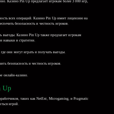
ино. Казино Pin Up предлагает игрокам более 3 000 игр,
ность всех операций. Казино Pin Up имеет лицензию на
еспечить безопасность и честность игроков.
ть выгоды. Казино Pin Up также предлагает игрокам
ои навыки и стратегии.
 где они могут играть и получать выгоды.
ить безопасность и честность игроков.
ое онлайн-казино.
n Up
аботчиков, таких как NetEnt, Microgaming, и Pragmatic
иться игрой.