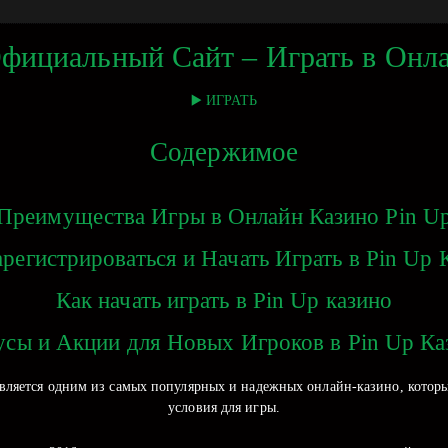
фициальный Сайт – Играть в Онла
▶️ ИГРАТЬ
Содержимое
Преимущества Игры в Онлайн Казино Pin U
арегистрироваться и Начать Играть в Pin Up 
Как начать играть в Pin Up казино
усы и Акции для Новых Игроков в Pin Up Ка
 является одним из самых популярных и надежных онлайн-казино, котор
условия для игры.