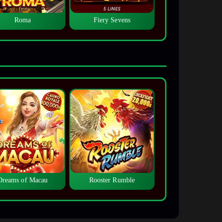
Roma
Fiery Sevens
Dreams of Macau
Rooster Rumble