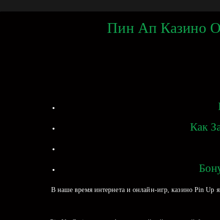
Пин Ап Казино О
Как З
Бон
В наше время интернета и онлайн-игр, казино Pin Up