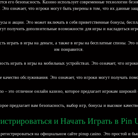
тся его безопасность. Казино использует современные технологии безоп
 Это означает, что игроки могут быть уверены в том, что их данные з
нусы и акции. Это может включать в себя приветственные бонусы, беспла
гут получить дополнительные возможности для игры и насладиться игр
ть играть в игры на деньги, а также в игры на бесплатные спины. Это 
им понравится.
ость играть в игры на мобильных устройствах. Это означает, что игроки
ое качество обслуживания. Это означает, что игроки могут получать по
ino – это отличное онлайн казино, которое предлагает игрокам широкий
рое предлагает вам безопасность, выбор игр, бонусы и высокое качеств
истрироваться и Начать Играть в Pin
арегистрироваться на официальном сайте pinup.casino. Это простой и бы