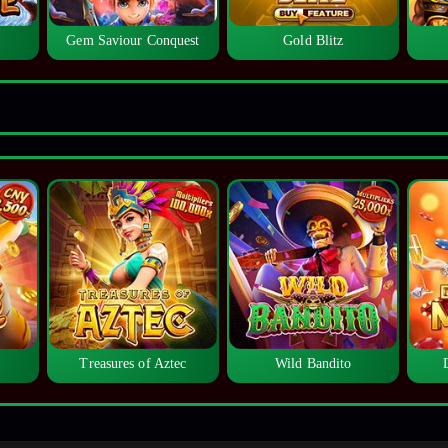
Gem Saviour Conquest
Gold Blitz
Treasures of Aztec
Wild Bandito