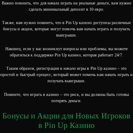
Важно помнить, что для начала играть на реальные деньги, вам нужно
сделать минимальный депозит в 10 евро.
Также, вам нужно помнить, что в Pin Up казино доступны различные
бонусы и акции, которые могут помочь вам начать играть и получать
выигрыши.
Наконец, если у вас возникнут вопросы или проблемы, вы можете
обратиться к поддержке Pin Up казино, которая работает 24/7.
Таким образом, регистрация и начало игры в Pin Up казино – это
простой и быстрый процесс, который может помочь вам начать играть и
получать выигрыши.
Помните, что играть в казино – это риск, и вы должны быть готовы
потерять деньги.
Бонусы и Акции для Новых Игроков
в Pin Up Казино