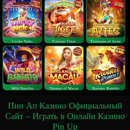
Lucky Neko
Fortune Tiger
Treasures of Aztec
Wild Bandito
Dreams of Macau
Rooster Rumble
Пин Ап Казино Официальный
Сайт – Играть в Онлайн Казино
Pin Up