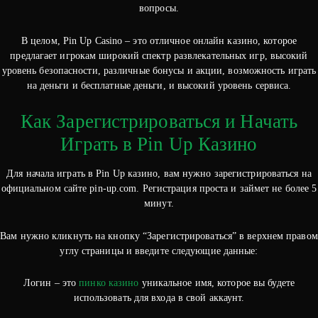
вопросы.
В целом, Pin Up Casino – это отличное онлайн казино, которое
предлагает игрокам широкий спектр развлекательных игр, высокий
уровень безопасности, различные бонусы и акции, возможность играть
на деньги и бесплатные деньги, и высокий уровень сервиса.
Как Зарегистрироваться и Начать
Играть в Pin Up Казино
Для начала играть в Pin Up казино, вам нужно зарегистрироваться на
официальном сайте pin-up.com. Регистрация проста и займет не более 5
минут.
Вам нужно кликнуть на кнопку “Зарегистрироваться” в верхнем правом
углу страницы и введите следующие данные:
Логин – это
пинко казино
уникальное имя, которое вы будете
использовать для входа в свой аккаунт.