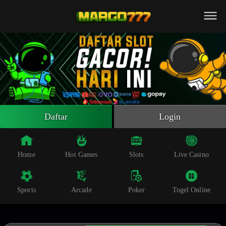
Beranda
Slot Online
Live Casino
Sportsbook
Arcade
Togel Online
Daftar
Login
Poker
Whatsapp
Home
Hot Games
Slots
Live Casino
Telegram
Sports
Arcade
Poker
Togel Online
Livechat