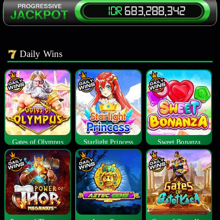
Daily Wins
Gates of Olympus
Starlight Princess
Sweet Bonanza