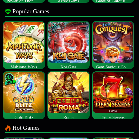
Power of Thor Megaways
Aztec Gems
Gates of Gatot Kaca
Popular Games
Mahjong Ways
Koi Gate
Gem Saviour Conquest
Gold Blitz
Roma
Fiery Sevens
Hot Games