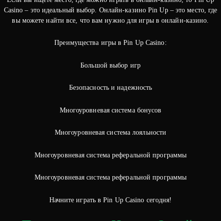
Casino – это идеальный выбор. Онлайн-казино Pin Up – это место, где
вы можете найти все, что вам нужно для игры в онлайн-казино.
Преимущества игры в Pin Up Casino:
Большой выбор игр
Безопасность и надежность
Многоуровневая система бонусов
Многоуровневая система лояльности
Многоуровневая система реферальной программы
Многоуровневая система реферальной программы
Начните играть в Pin Up Casino сегодня!