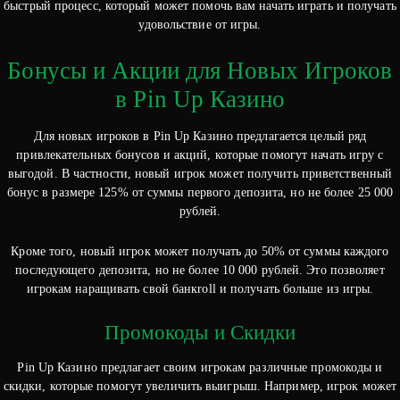
быстрый процесс, который может помочь вам начать играть и получать
удовольствие от игры.
Бонусы и Акции для Новых Игроков
в Pin Up Казино
Для новых игроков в Pin Up Казино предлагается целый ряд
привлекательных бонусов и акций, которые помогут начать игру с
выгодой. В частности, новый игрок может получить приветственный
бонус в размере 125% от суммы первого депозита, но не более 25 000
рублей.
Кроме того, новый игрок может получать до 50% от суммы каждого
последующего депозита, но не более 10 000 рублей. Это позволяет
игрокам наращивать свой банкroll и получать больше из игры.
Промокоды и Скидки
Pin Up Казино предлагает своим игрокам различные промокоды и
скидки, которые помогут увеличить выигрыш. Например, игрок может