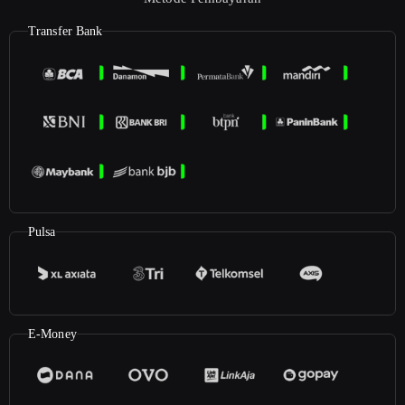
Transfer Bank
Pulsa
E-Money