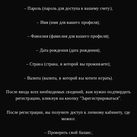
– Пароль (пароль для доступа к вашему счету);
– Имя (имя для вашего профиля);
– Фамилия (фамилия для вашего профиля);
– Дата рождения (дата рождения);
– Страна (страна, в которой вы проживаете);
– Валюта (валюта, в которой вы хотите играть).
После ввода всех необходимых сведений, вам нужно подтвердить
регистрацию, кликнув на кнопку “Зарегистрироваться”.
После регистрации, вы получите доступ к личному кабинету, где
можно:
– Проверить свой баланс;