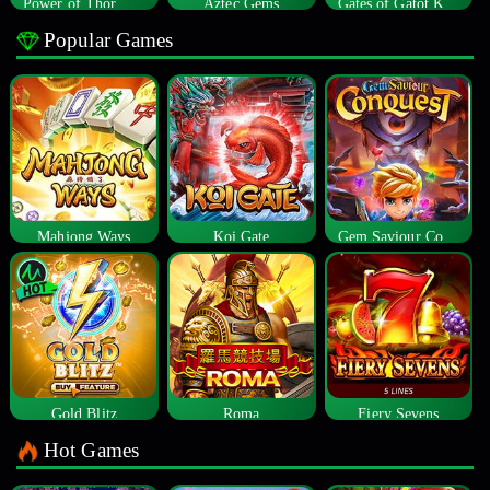
Power of Thor Megaways
Aztec Gems
Gates of Gatot Kaca
Popular Games
Mahjong Ways
Koi Gate
Gem Saviour Conquest
Gold Blitz
Roma
Fiery Sevens
Hot Games