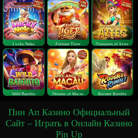
Lucky Neko
Fortune Tiger
Treasures of Aztec
Wild Bandito
Dreams of Macau
Rooster Rumble
Пин Ап Казино Официальный
Сайт – Играть в Онлайн Казино
Pin Up