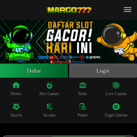
Beranda
Slot Online
Live Casino
Sportsbook
Arcade
Togel Online
Daftar
Login
Poker
Whatsapp
Home
Hot Games
Slots
Live Casino
Telegram
Sports
Arcade
Poker
Togel Online
Livechat