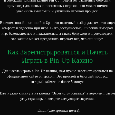
промокоды. Онлайн казино Pin Up предлагает различные бонусы и
промокоды для новых и постоянных игроков, что может помочь
увеличить выигрыши и улучшить игровой процесс.
В целом, онлайн казино Pin Up – это отличный выбор для тех, кто ищет
комфорт и удобство при игре. С его доступностью, широким выбором
игр, безопасностью и надежностью, а также бонусами и промокодами,
это казино может предложить игрокам все, что они ищут.
Как Зарегистрироваться и Начать
Играть в Pin Up Казино
Для начала играть в Pin Up казино, вам нужно зарегистрироваться на
официальном сайте pinup.com. Это простой и быстрый процесс,
который займет не более 5 минут.
Вам нужно кликнуть на кнопку “Зарегистрироваться” в верхнем правом
углу страницы и введите следующие сведения:
– Email (электронная почта);