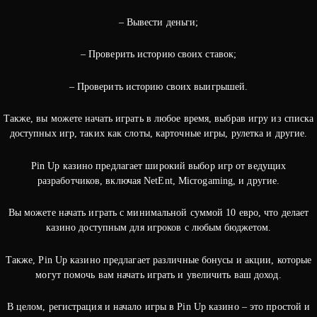
– Вывести деньги;
– Проверить историю своих ставок;
– Проверить историю своих выигрышей.
Также, вы можете начать играть в любое время, выбрав игру из списка
доступных игр, таких как слоты, карточные игры, рулетка и другие.
Pin Up казино предлагает широкий выбор игр от ведущих
разработчиков, включая NetEnt, Microgaming, и другие.
Вы можете начать играть с минимальной суммой 10 евро, что делает
казино доступным для игроков с любым бюджетом.
Также, Pin Up казино предлагает различные бонусы и акции, которые
могут помочь вам начать играть и увеличить ваш доход.
В целом, регистрация и начало игры в Pin Up казино – это простой и