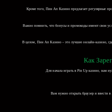
Кроме того, Пин Ап Казино предлагает регулярные п
Важно помнить, что бонусы и промокоды имеют свои усл
В целом, Пин Ап Казино – это лучшее онлайн-казино, гд
Как Зарег
Для начала играть в Pin Up казино, вам н
Вам нужно открыть браузер и ввести в 