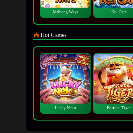
Mahjong Ways
Koi Gate
Hot Games
Lucky Neko
Fortune Tiger