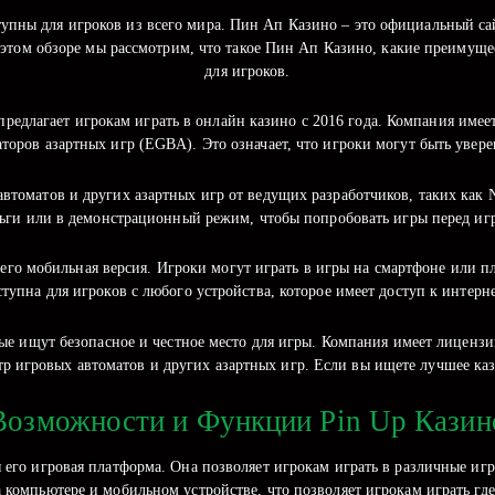
тупны для игроков из всего мира. Пин Ап Казино – это официальный с
В этом обзоре мы рассмотрим, что такое Пин Ап Казино, какие преимуще
для игроков.
редлагает игрокам играть в онлайн казино с 2016 года. Компания имеет
торов азартных игр (EGBA). Это означает, что игроки могут быть уверен
втоматов и других азартных игр от ведущих разработчиков, таких как Ne
ньги или в демонстрационный режим, чтобы попробовать игры перед игр
го мобильная версия. Игроки могут играть в игры на смартфоне или пл
ступна для игроков с любого устройства, которое имеет доступ к интерне
ые ищут безопасное и честное место для игры. Компания имеет лиценз
тр игровых автоматов и других азартных игр. Если вы ищете лучшее каз
Возможности и Функции Pin Up Казин
его игровая платформа. Она позволяет игрокам играть в различные игры
компьютере и мобильном устройстве, что позволяет игрокам играть где