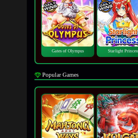
Gates of Olympus
Starlight Princes
Popular Games