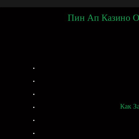
Пин Ап Казино О
Как З