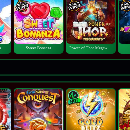
s
Sweet Bonanza
Power of Thor Megaways