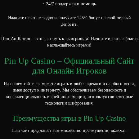
• 24/7 поддержка и помощь
Начните играть сегодня и получите 125% бонус на свой первый
депозит!
Пин Ап Казино – это ваш путь к выигрышам! Начните играть сейчас и
наслаждайтесь играми!
Pin Up Casino – Официальный Сайт
для Онлайн Игроков
На нашем сайте вы можете играть в любое время и из любого места,
имея доступ к интернету. Мы обеспечиваем безопасность и
конфиденциальность вашей информации, используя современные
технологии шифрования.
Преимущества игры в Pin Up Casino
Наш сайт предлагает вам множество преимуществ, включая: