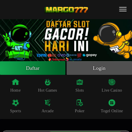
Beranda
Slot Online
Live Casino
Sportsbook
Arcade
Togel Online
Daftar
Login
Poker
Whatsapp
Home
Hot Games
Slots
Live Casino
Telegram
Sports
Arcade
Poker
Togel Online
Livechat