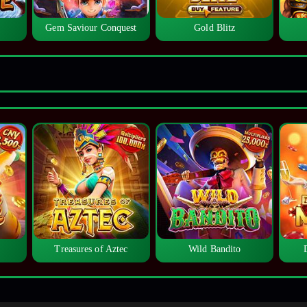
Gem Saviour Conquest
Gold Blitz
Treasures of Aztec
Wild Bandito