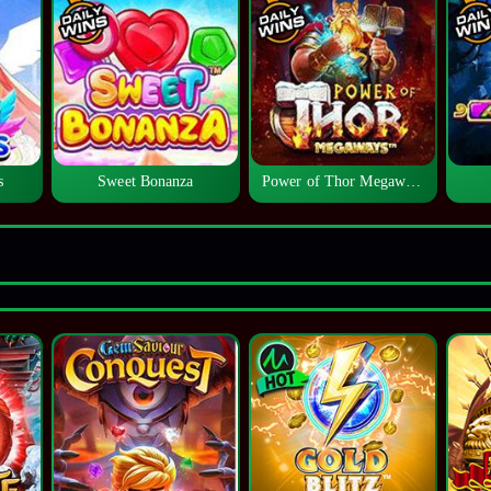
s
Sweet Bonanza
Power of Thor Megaways