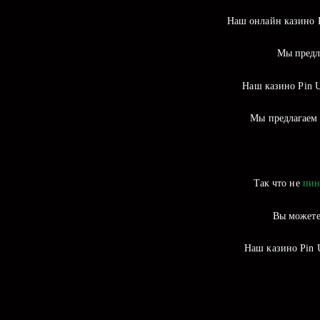
Наш онлайн казино P
Мы предла
Наш казино Pin U
Мы предлагаем 
Так что не
пин
Вы можете
Наш казино Pin 