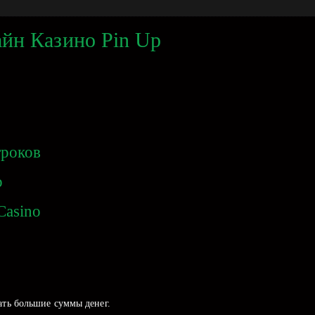
йн Казино Pin Up
гроков
p
Casino
ать большие суммы денег.