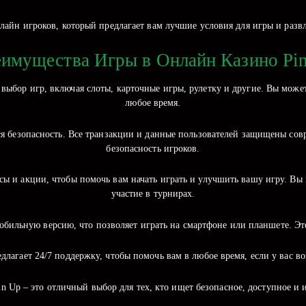
нлайн игроков, который предлагает вам лучшие условия для игры и разв
имущества Игры в Онлайн Казино Pi
ыбор игр, включая слоты, карточные игры, рулетку и другие. Вы можете
любое время.
я безопасность. Все транзакции и данные пользователей защищены сов
безопасность игроков.
ы и акции, чтобы помочь вам начать играть и улучшить вашу игру. Вы 
участие в турнирах.
обильную версию, что позволяет играть на смартфоне или планшете. Это 
длагает 24/7 поддержку, чтобы помочь вам в любое время, если у вас 
n Up – это отличный выбор для тех, кто ищет безопасное, доступное и 