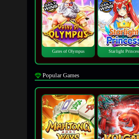
Gates of Olympus
Starlight Princes
Popular Games