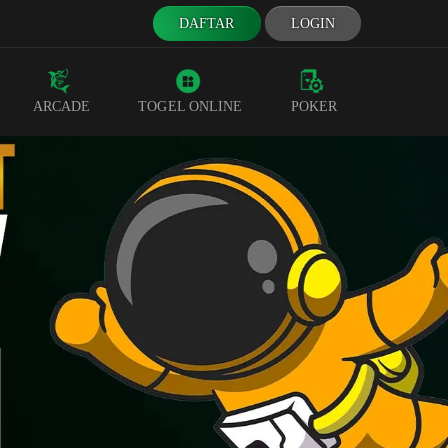
DAFTAR
LOGIN
ARCADE
TOGEL ONLINE
POKER