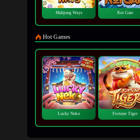
Mahjong Ways
Koi Gate
Hot Games
Lucky Neko
Fortune Tiger