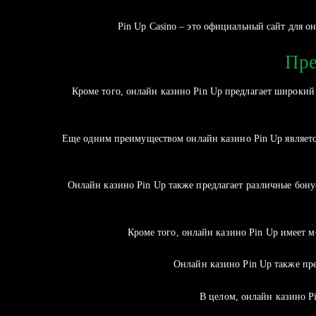
Pin Up Casino – это официальный сайт для о
Пре
Кроме того, онлайн казино Pin Up предлагает широкий в
Еще одним преимуществом онлайн казино Pin Up являетс
Онлайн казино Pin Up также предлагает различные бонус
Кроме того, онлайн казино Pin Up имеет м
Онлайн казино Pin Up также пре
В целом, онлайн казино Pi