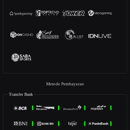
Metode Pembayaran
Transfer Bank