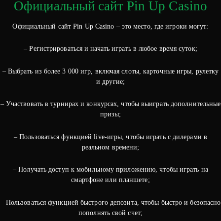
Официальный сайт Pin Up Casino
Официальный сайт Pin Up Casino – это место, где игроки могут:
– Регистрироваться и начать играть в любое время суток;
– Выбрать из более 3 000 игр, включая слоты, карточные игры, рулетку
и другие;
– Участвовать в турнирах и конкурсах, чтобы выиграть дополнительные
призы;
– Пользоваться функцией live-игры, чтобы играть с дилерами в
реальном времени;
– Получать доступ к мобильному приложению, чтобы играть на
смартфоне или планшете;
– Пользоваться функцией быстрого депозита, чтобы быстро и безопасно
пополнять свой счет;