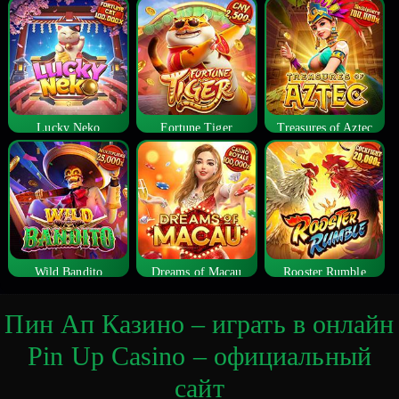
Lucky Neko
Fortune Tiger
Treasures of Aztec
Wild Bandito
Dreams of Macau
Rooster Rumble
Пин Ап Казино – играть в онлайн
Pin Up Casino – официальный
сайт