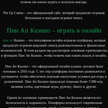
помочь им начать играть и получать выгоды.
Pin Up Casino – это официальный сайт, который предлагает игрокам
безопасное и выгодное игровое опыта.
Пин Ап Казино – играть в онлайн
пин ап
Казино – это популярная онлайн-игровая платформа, которая
предлагает игрокам широкий спектр развлекательных и финансовых
возможностей. В этом разделе мы рассмотрим основные преимущества
и функции Пин Ап Казино, чтобы помочь вам начать играть в онлайн.
Пин Ап Казино – это официальный онлайн-казино, которое было
основано в 2016 году. С тех пор платформа постоянно развивается и
улучшается, чтобы обеспечить игрокам наилучшие условия для игры и
развлечений. Пин Ап Казино предлагает игрокам более 3 000 игр,
включая слоты, карточные игры, рулетку, бинго и другие.
Одним из основных преимуществ Пин Ап Казино является его
безопасность и надежность. Платформа использует современные
технологии безопасности, чтобы защитить личные данные и