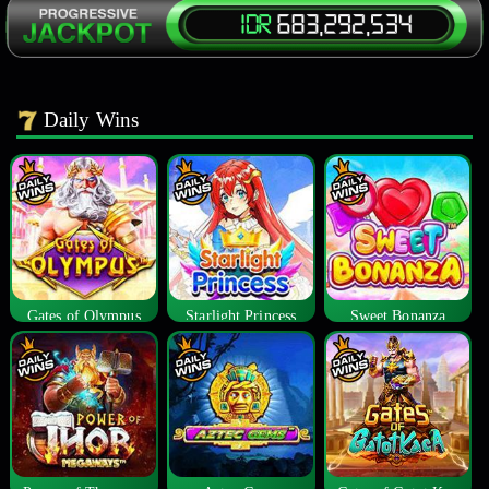
Daily Wins
Gates of Olympus
Starlight Princess
Sweet Bonanza