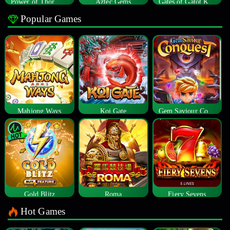
Power of Thor Megaways
Aztec Gems
Gates of Gatot Kaca
Popular Games
Mahjong Ways
Koi Gate
Gem Saviour Conquest
Gold Blitz
Roma
Fiery Sevens
Hot Games