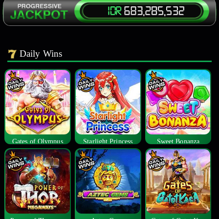
Daily Wins
Gates of Olympus
Starlight Princess
Sweet Bonanza