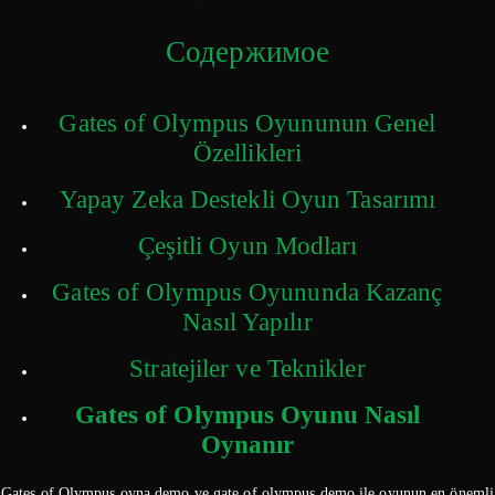
Содержимое
Gates of Olympus Oyununun Genel
Özellikleri
Yapay Zeka Destekli Oyun Tasarımı
Çeşitli Oyun Modları
Gates of Olympus Oyununda Kazanç
Nasıl Yapılır
Stratejiler ve Teknikler
Gates of Olympus Oyunu Nasıl
Oynanır
Gates of Olympus oyna demo ve gate of olympus demo ile oyunun en önemli