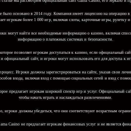
й статье мы рассмотрим официальный сайт Gama Casino, его зеркало и п
е было основано в 2014 году. Компания имеет лицензию на операцию в 
ает игрокам более 1 000 игр, включая слоты, карточные игры, рулетку и
роки могут найти все необходимые информацию о казино, включая списо
информацию о платежных системах и безопасности.
 которое позволяет игрокам доступаться к казино, если официальный сай
 и официальный сайт, и игроки могут использовать его для доступа к и
процесс. Игроки должны зарегистрироваться на сайте, указав свои личны
пособов входа, включая вход с помощью социальных сетей и вход с пом
орое предлагает игрокам широкий спектр игр и услуг. Официальный сайт
чтобы начать играть и наслаждаться развлечениями.
o, игроки должны убедиться, что они соответствуют возрастным ограни
ama Casino не предлагает игрокам финансовых услуг и не является фин