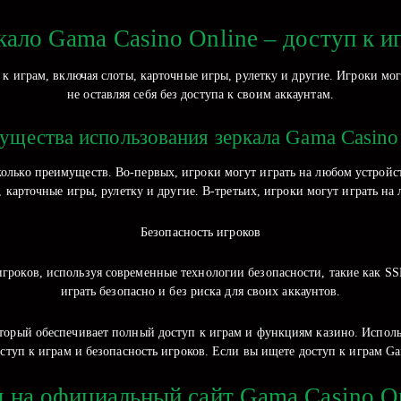
кало Gama Casino Online – доступ к и
к играм, включая слоты, карточные игры, рулетку и другие. Игроки могу
не оставляя себя без доступа к своим аккаунтам.
щества использования зеркала Gama Casino
колько преимуществ. Во-первых, игроки могут играть на любом устройс
 карточные игры, рулетку и другие. В-третьих, игроки могут играть на
Безопасность игроков
игроков, используя современные технологии безопасности, такие как S
играть безопасно и без риска для своих аккаунтов.
который обеспечивает полный доступ к играм и функциям казино. Исполь
туп к играм и безопасность игроков. Если вы ищете доступ к играм Gam
 на официальный сайт Gama Casino O