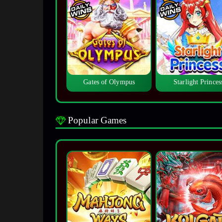
Gates of Olympus
Starlight Princes
Popular Games