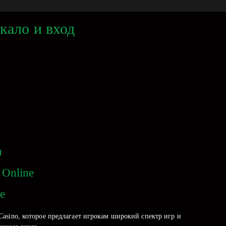
кало и вход
м
 Online
e
asino, которое предлагает игрокам широкий спектр игр и