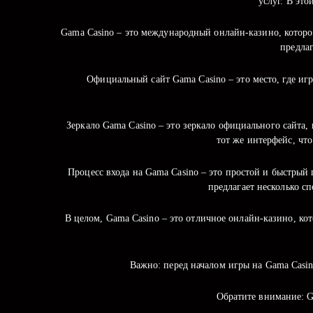
услуг. В это
Gama Casino – это международный онлайн-казино, которо
предлаг
Официальный сайт Gama Casino – это место, где иг
Зеркало Gama Casino – это зеркало официального сайта,
тот же интерфейс, что
Процесс входа на Gama Casino – это простой и быстрый 
предлагает несколько с
В целом, Gama Casino – это отличное онлайн-казино, кот
Важно: перед началом игры на Gama Casin
Обратите внимание: G