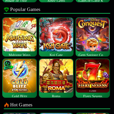
Power of Thor Megaways
Aztec Gems
Gates of Gatot Kaca
Popular Games
Mahjong Ways
Koi Gate
Gem Saviour Conquest
Gold Blitz
Roma
Fiery Sevens
Hot Games