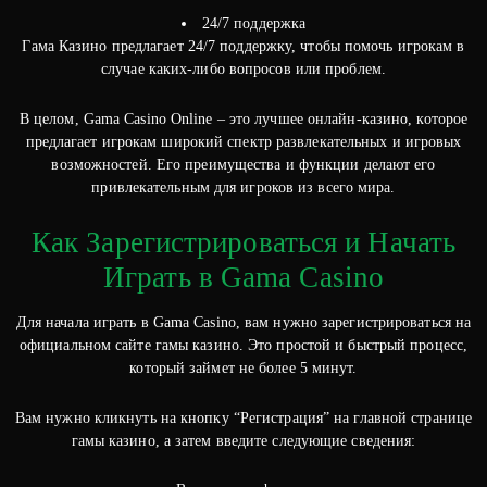
24/7 поддержка
Гама Казино предлагает 24/7 поддержку, чтобы помочь игрокам в
случае каких-либо вопросов или проблем.
В целом, Gama Casino Online – это лучшее онлайн-казино, которое
предлагает игрокам широкий спектр развлекательных и игровых
возможностей. Его преимущества и функции делают его
привлекательным для игроков из всего мира.
Как Зарегистрироваться и Начать
Играть в Gama Casino
Для начала играть в Gama Casino, вам нужно зарегистрироваться на
официальном сайте гамы казино. Это простой и быстрый процесс,
который займет не более 5 минут.
Вам нужно кликнуть на кнопку “Регистрация” на главной странице
гамы казино, а затем введите следующие сведения: