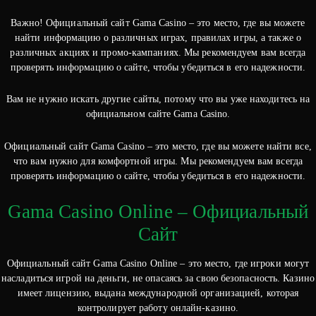
Важно! Официальный сайт Gama Casino – это место, где вы можете
найти информацию о различных играх, правилах игры, а также о
различных акциях и промо-кампаниях. Мы рекомендуем вам всегда
проверять информацию о сайте, чтобы убедиться в его надежности.
Вам не нужно искать другие сайты, потому что вы уже находитесь на
официальном сайте Gama Casino.
Официальный сайт Gama Casino – это место, где вы можете найти все,
что вам нужно для комфортной игры. Мы рекомендуем вам всегда
проверять информацию о сайте, чтобы убедиться в его надежности.
Gama Casino Online – Официальный
Сайт
Официальный сайт Gama Casino Online – это место, где игроки могут
насладиться игрой на деньги, не опасаясь за свою безопасность. Казино
имеет лицензию, выдана международной организацией, которая
контролирует работу онлайн-казино.