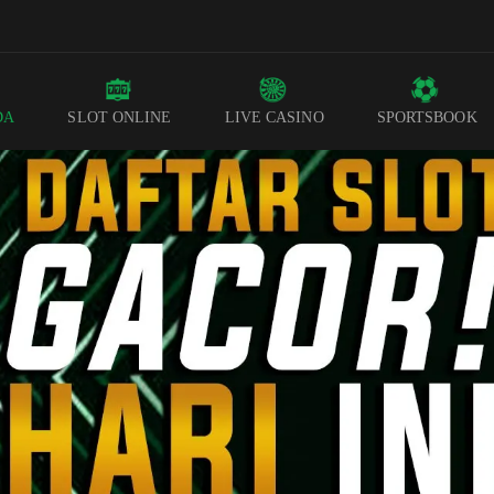
DA
SLOT ONLINE
LIVE CASINO
SPORTSBOOK