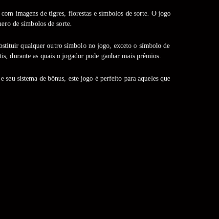
com imagens de tigres, florestas e símbolos de sorte. O jogo
ro de símbolos de sorte.
stituir qualquer outro símbolo no jogo, exceto o símbolo de
s, durante as quais o jogador pode ganhar mais prêmios.
 seu sistema de bônus, este jogo é perfeito para aqueles que