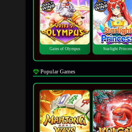
Gates of Olympus
Starlight Princes
Popular Games