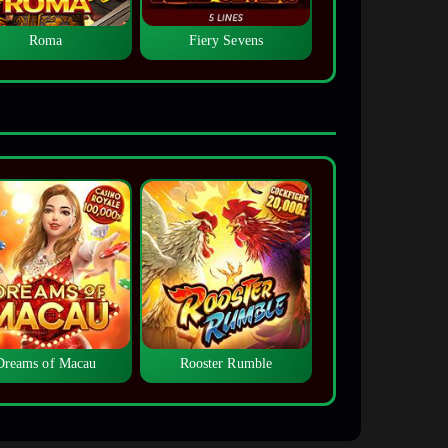
Roma
Fiery Sevens
Dreams of Macau
Rooster Rumble