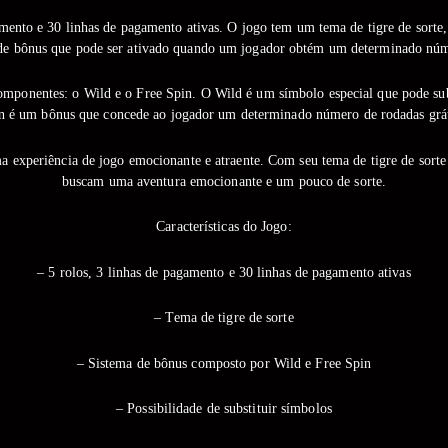
ento e 30 linhas de pagamento ativas. O jogo tem um tema de tigre de sorte, 
e bônus que pode ser ativado quando um jogador obtém um determinado núme
mponentes: o Wild e o Free Spin. O Wild é um símbolo especial que pode sub
in é um bônus que concede ao jogador um determinado número de rodadas gráti
 experiência de jogo emocionante e atraente. Com seu tema de tigre de sorte e
buscam uma aventura emocionante e um pouco de sorte.
Características do Jogo:
– 5 rolos, 3 linhas de pagamento e 30 linhas de pagamento ativas
– Tema de tigre de sorte
– Sistema de bônus composto por Wild e Free Spin
– Possibilidade de substituir símbolos