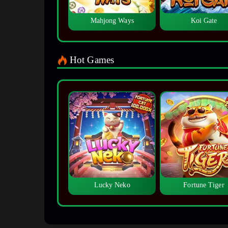
Mahjong Ways
Koi Gate
Hot Games
Lucky Neko
Fortune Tiger