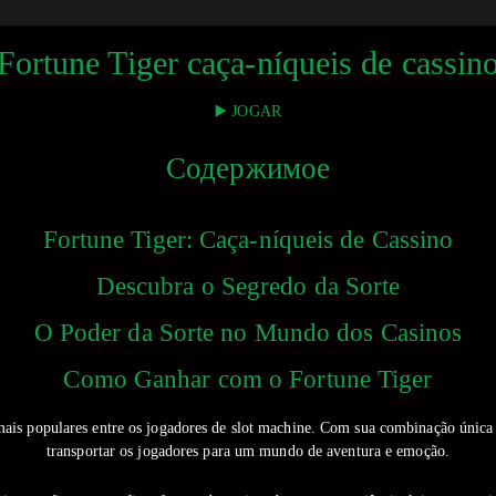
Fortune Tiger caça-níqueis de cassin
▶️ JOGAR
Содержимое
Fortune Tiger: Caça-níqueis de Cassino
Descubra o Segredo da Sorte
O Poder da Sorte no Mundo dos Casinos
Como Ganhar com o Fortune Tiger
is populares entre os jogadores de slot machine. Com sua combinação única de
transportar os jogadores para um mundo de aventura e emoção.