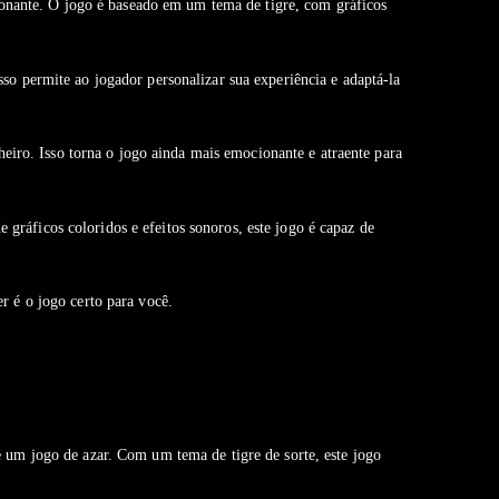
onante. O jogo é baseado em um tema de tigre, com gráficos
so permite ao jogador personalizar sua experiência e adaptá-la
iro. Isso torna o jogo ainda mais emocionante e atraente para
ráficos coloridos e efeitos sonoros, este jogo é capaz de
r é o jogo certo para você.
e um jogo de azar. Com um tema de tigre de sorte, este jogo