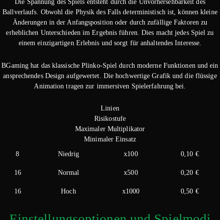
Die Spannung des Spiels entsteht durch die Unvorhersehbarkeit des
Ballverlaufs. Obwohl die Physik des Falls deterministisch ist, können kleine
Änderungen in der Anfangsposition oder durch zufällige Faktoren zu
erheblichen Unterschieden im Ergebnis führen. Dies macht jedes Spiel zu
einem einzigartigen Erlebnis und sorgt für anhaltendes Interesse.
BGaming hat das klassische Plinko-Spiel durch moderne Funktionen und ein
ansprechendes Design aufgewertet. Die hochwertige Grafik und die flüssige
Animation tragen zur immersiven Spielerfahrung bei.
Linien
Risikostufe
Maximaler Multiplikator
Minimaler Einsatz
8
Niedrig
x100
0,10 €
16
Normal
x500
0,20 €
16
Hoch
x1000
0,50 €
Einstellungsoptionen und Spielmodi