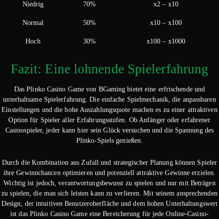
Niedrig
70%
x2 – x10
Normal
50%
x10 – x100
Hoch
30%
x100 – x1000
Fazit: Eine lohnende Spielerfahrung
Das Plinko Casino Game von BGaming bietet eine erfrischende und
unterhaltsame Spielerfahrung. Die einfache Spielmechanik, die anpassbaren
Einstellungen und die hohe Auszahlungsquote machen es zu einer attraktiven
Option für Spieler aller Erfahrungsstufen. Ob Anfänger oder erfahrener
Casinospieler, jeder kann hier sein Glück versuchen und die Spannung des
Plinko-Spiels genießen.
Durch die Kombination aus Zufall und strategischer Planung können Spieler
ihre Gewinnchancen optimieren und potenziell attraktive Gewinne erzielen.
Wichtig ist jedoch, verantwortungsbewusst zu spielen und nur mit Beträgen
zu spielen, die man sich leisten kann zu verlieren. Mit seinem ansprechenden
Design, der intuitiven Benutzeroberfläche und dem hohen Unterhaltungswert
ist das Plinko Casino Game eine Bereicherung für jede Online-Casino-