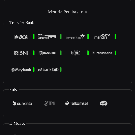
Metode Pembayaran
Transfer Bank
Pulsa
E-Money