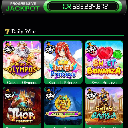
Daily Wins
Gates of Olympus
Starlight Princess
Sweet Bonanza