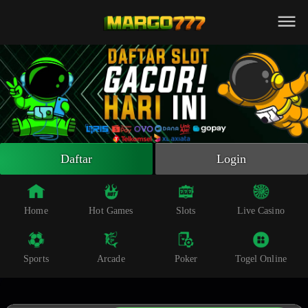
Beranda
Slot Online
Live Casino
Sportsbook
Arcade
Togel Online
Daftar
Login
Poker
Whatsapp
Home
Hot Games
Slots
Live Casino
Telegram
Sports
Arcade
Poker
Togel Online
Livechat