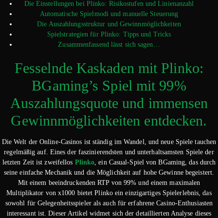
Die Einstellungen bei Plinko: Risikostufen und Linienanzahl
Automatische Spielmodi und manuelle Steuerung
Die Auszahlungsstruktur und Gewinnmöglichkeiten
Spielstrategien für Plinko: Tipps und Tricks
Zusammenfassend lässt sich sagen…
Fesselnde Kaskaden mit Plinko:
BGaming’s Spiel mit 99%
Auszahlungsquote und immensen
Gewinnmöglichkeiten entdecken.
Die Welt der Online-Casinos ist ständig im Wandel, und neue Spiele tauchen
regelmäßig auf. Eines der faszinierendsten und unterhaltsamsten Spiele der
letzten Zeit ist zweifellos
Plinko
, ein Casual-Spiel von BGaming, das durch
seine einfache Mechanik und die Möglichkeit auf hohe Gewinne begeistert.
Mit einem beeindruckenden RTP von 99% und einem maximalen
Multiplikator von x1000 bietet Plinko ein einzigartiges Spielerlebnis, das
sowohl für Gelegenheitsspieler als auch für erfahrene Casino-Enthusiasten
interessant ist. Dieser Artikel widmet sich der detaillierten Analyse dieses