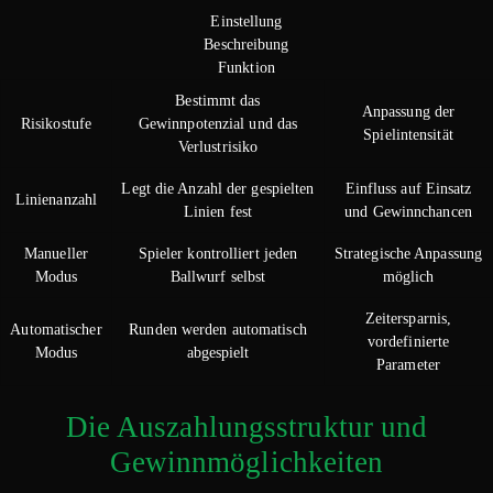
Einstellung
Beschreibung
Funktion
Bestimmt das
Anpassung der
Risikostufe
Gewinnpotenzial und das
Spielintensität
Verlustrisiko
Legt die Anzahl der gespielten
Einfluss auf Einsatz
Linienanzahl
Linien fest
und Gewinnchancen
Manueller
Spieler kontrolliert jeden
Strategische Anpassung
Modus
Ballwurf selbst
möglich
Zeitersparnis,
Automatischer
Runden werden automatisch
vordefinierte
Modus
abgespielt
Parameter
Die Auszahlungsstruktur und
Gewinnmöglichkeiten