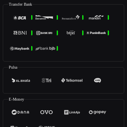
Transfer Bank
Pulsa
E-Money