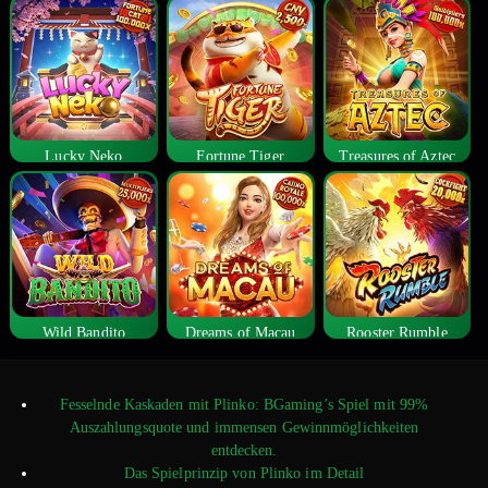
Lucky Neko
Fortune Tiger
Treasures of Aztec
Wild Bandito
Dreams of Macau
Rooster Rumble
Fesselnde Kaskaden mit Plinko: BGaming’s Spiel mit 99%
Auszahlungsquote und immensen Gewinnmöglichkeiten
entdecken.
Das Spielprinzip von Plinko im Detail