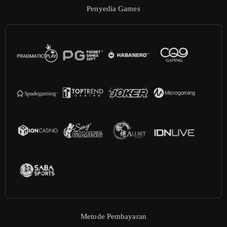
Penyedia Games
Metode Pembayaran