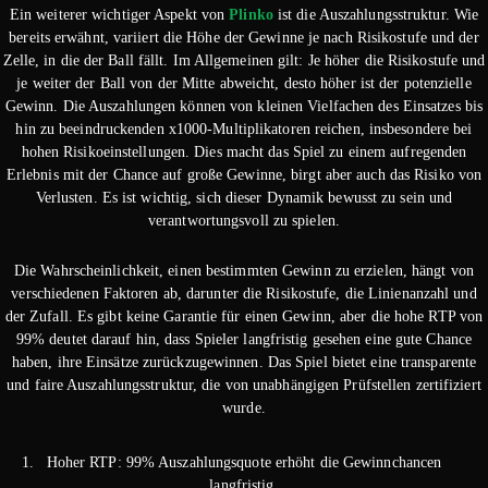
Ein weiterer wichtiger Aspekt von
Plinko
ist die Auszahlungsstruktur. Wie
bereits erwähnt, variiert die Höhe der Gewinne je nach Risikostufe und der
Zelle, in die der Ball fällt. Im Allgemeinen gilt: Je höher die Risikostufe und
je weiter der Ball von der Mitte abweicht, desto höher ist der potenzielle
Gewinn. Die Auszahlungen können von kleinen Vielfachen des Einsatzes bis
hin zu beeindruckenden x1000-Multiplikatoren reichen, insbesondere bei
hohen Risikoeinstellungen. Dies macht das Spiel zu einem aufregenden
Erlebnis mit der Chance auf große Gewinne, birgt aber auch das Risiko von
Verlusten. Es ist wichtig, sich dieser Dynamik bewusst zu sein und
verantwortungsvoll zu spielen.
Die Wahrscheinlichkeit, einen bestimmten Gewinn zu erzielen, hängt von
verschiedenen Faktoren ab, darunter die Risikostufe, die Linienanzahl und
der Zufall. Es gibt keine Garantie für einen Gewinn, aber die hohe RTP von
99% deutet darauf hin, dass Spieler langfristig gesehen eine gute Chance
haben, ihre Einsätze zurückzugewinnen. Das Spiel bietet eine transparente
und faire Auszahlungsstruktur, die von unabhängigen Prüfstellen zertifiziert
wurde.
Hoher RTP: 99% Auszahlungsquote erhöht die Gewinnchancen
langfristig.