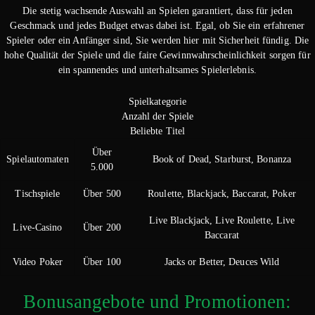
Die stetig wachsende Auswahl an Spielen garantiert, dass für jeden
Geschmack und jedes Budget etwas dabei ist. Egal, ob Sie ein erfahrener
Spieler oder ein Anfänger sind, Sie werden hier mit Sicherheit fündig. Die
hohe Qualität der Spiele und die faire Gewinnwahrscheinlichkeit sorgen für
ein spannendes und unterhaltsames Spielerlebnis.
Spielkategorie
Anzahl der Spiele
Beliebte Titel
Über
Spielautomaten
Book of Dead, Starburst, Bonanza
5.000
Tischspiele
Über 500
Roulette, Blackjack, Baccarat, Poker
Live Blackjack, Live Roulette, Live
Live-Casino
Über 200
Baccarat
Video Poker
Über 100
Jacks or Better, Deuces Wild
Bonusangebote und Promotionen: