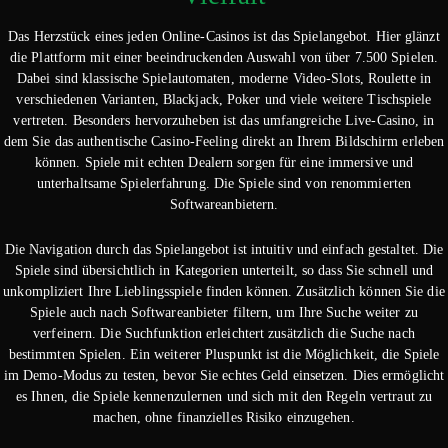
Das Herzstück eines jeden Online-Casinos ist das Spielangebot. Hier glänzt
die Plattform mit einer beeindruckenden Auswahl von über 7.500 Spielen.
Dabei sind klassische Spielautomaten, moderne Video-Slots, Roulette in
verschiedenen Varianten, Blackjack, Poker und viele weitere Tischspiele
vertreten. Besonders hervorzuheben ist das umfangreiche Live-Casino, in
dem Sie das authentische Casino-Feeling direkt an Ihrem Bildschirm erleben
können. Spiele mit echten Dealern sorgen für eine immersive und
unterhaltsame Spielerfahrung. Die Spiele sind von renommierten
Softwareanbietern.
Die Navigation durch das Spielangebot ist intuitiv und einfach gestaltet. Die
Spiele sind übersichtlich in Kategorien unterteilt, so dass Sie schnell und
unkompliziert Ihre Lieblingsspiele finden können. Zusätzlich können Sie die
Spiele auch nach Softwareanbieter filtern, um Ihre Suche weiter zu
verfeinern. Die Suchfunktion erleichtert zusätzlich die Suche nach
bestimmten Spielen. Ein weiterer Pluspunkt ist die Möglichkeit, die Spiele
im Demo-Modus zu testen, bevor Sie echtes Geld einsetzen. Dies ermöglicht
es Ihnen, die Spiele kennenzulernen und sich mit den Regeln vertraut zu
machen, ohne finanzielles Risiko einzugehen.