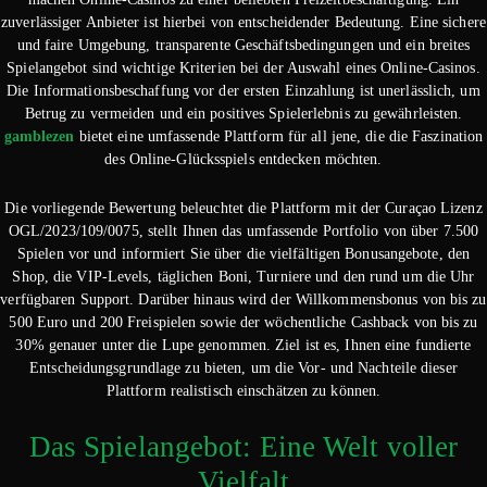
zuverlässiger Anbieter ist hierbei von entscheidender Bedeutung. Eine sichere
und faire Umgebung, transparente Geschäftsbedingungen und ein breites
Spielangebot sind wichtige Kriterien bei der Auswahl eines Online-Casinos.
Die Informationsbeschaffung vor der ersten Einzahlung ist unerlässlich, um
Betrug zu vermeiden und ein positives Spielerlebnis zu gewährleisten.
gamblezen
bietet eine umfassende Plattform für all jene, die die Faszination
des Online-Glücksspiels entdecken möchten.
Die vorliegende Bewertung beleuchtet die Plattform mit der Curaçao Lizenz
OGL/2023/109/0075, stellt Ihnen das umfassende Portfolio von über 7.500
Spielen vor und informiert Sie über die vielfältigen Bonusangebote, den
Shop, die VIP-Levels, täglichen Boni, Turniere und den rund um die Uhr
verfügbaren Support. Darüber hinaus wird der Willkommensbonus von bis zu
500 Euro und 200 Freispielen sowie der wöchentliche Cashback von bis zu
30% genauer unter die Lupe genommen. Ziel ist es, Ihnen eine fundierte
Entscheidungsgrundlage zu bieten, um die Vor- und Nachteile dieser
Plattform realistisch einschätzen zu können.
Das Spielangebot: Eine Welt voller
Vielfalt