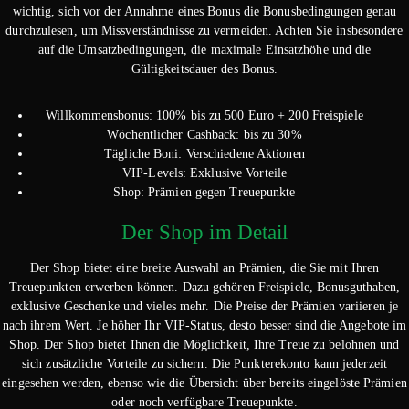
wichtig, sich vor der Annahme eines Bonus die Bonusbedingungen genau
durchzulesen, um Missverständnisse zu vermeiden. Achten Sie insbesondere
auf die Umsatzbedingungen, die maximale Einsatzhöhe und die
Gültigkeitsdauer des Bonus.
Willkommensbonus: 100% bis zu 500 Euro + 200 Freispiele
Wöchentlicher Cashback: bis zu 30%
Tägliche Boni: Verschiedene Aktionen
VIP-Levels: Exklusive Vorteile
Shop: Prämien gegen Treuepunkte
Der Shop im Detail
Der Shop bietet eine breite Auswahl an Prämien, die Sie mit Ihren
Treuepunkten erwerben können. Dazu gehören Freispiele, Bonusguthaben,
exklusive Geschenke und vieles mehr. Die Preise der Prämien variieren je
nach ihrem Wert. Je höher Ihr VIP-Status, desto besser sind die Angebote im
Shop. Der Shop bietet Ihnen die Möglichkeit, Ihre Treue zu belohnen und
sich zusätzliche Vorteile zu sichern. Die Punkterekonto kann jederzeit
eingesehen werden, ebenso wie die Übersicht über bereits eingelöste Prämien
oder noch verfügbare Treuepunkte.