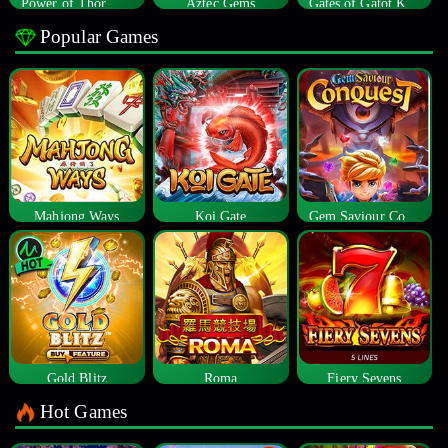
Power of Thor Megaways
Aztec Gems
Gates of Gatot Kaca
Popular Games
Mahjong Ways
Koi Gate
Gem Saviour Conquest
Gold Blitz
Roma
Fiery Sevens
Hot Games