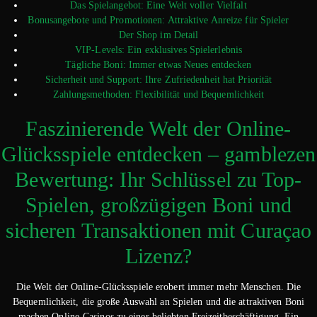
Das Spielangebot: Eine Welt voller Vielfalt
Bonusangebote und Promotionen: Attraktive Anreize für Spieler
Der Shop im Detail
VIP-Levels: Ein exklusives Spielerlebnis
Tägliche Boni: Immer etwas Neues entdecken
Sicherheit und Support: Ihre Zufriedenheit hat Priorität
Zahlungsmethoden: Flexibilität und Bequemlichkeit
Faszinierende Welt der Online-
Glücksspiele entdecken – gamblezen
Bewertung: Ihr Schlüssel zu Top-
Spielen, großzügigen Boni und
sicheren Transaktionen mit Curaçao
Lizenz?
Die Welt der Online-Glücksspiele erobert immer mehr Menschen. Die
Bequemlichkeit, die große Auswahl an Spielen und die attraktiven Boni
machen Online-Casinos zu einer beliebten Freizeitbeschäftigung. Ein