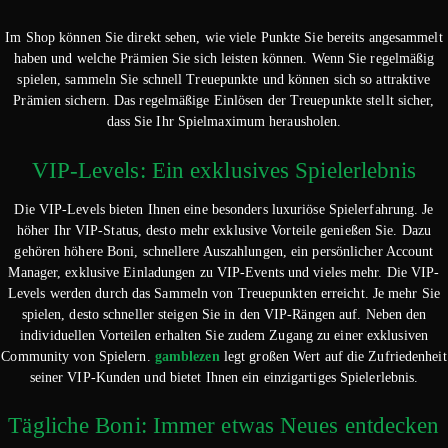
Im Shop können Sie direkt sehen, wie viele Punkte Sie bereits angesammelt
haben und welche Prämien Sie sich leisten können. Wenn Sie regelmäßig
spielen, sammeln Sie schnell Treuepunkte und können sich so attraktive
Prämien sichern. Das regelmäßige Einlösen der Treuepunkte stellt sicher,
dass Sie Ihr Spielmaximum herausholen.
VIP-Levels: Ein exklusives Spielerlebnis
Die VIP-Levels bieten Ihnen eine besonders luxuriöse Spielerfahrung. Je
höher Ihr VIP-Status, desto mehr exklusive Vorteile genießen Sie. Dazu
gehören höhere Boni, schnellere Auszahlungen, ein persönlicher Account
Manager, exklusive Einladungen zu VIP-Events und vieles mehr. Die VIP-
Levels werden durch das Sammeln von Treuepunkten erreicht. Je mehr Sie
spielen, desto schneller steigen Sie in den VIP-Rängen auf. Neben den
individuellen Vorteilen erhalten Sie zudem Zugang zu einer exklusiven
Community von Spielern.
gamblezen
legt großen Wert auf die Zufriedenheit
seiner VIP-Kunden und bietet Ihnen ein einzigartiges Spielerlebnis.
Tägliche Boni: Immer etwas Neues entdecken