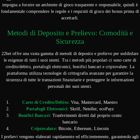
impegna a fornire un ambiente di gioco trasparente e responsabile, quindi è
fondamentale comprendere le regole e i requisiti di gioco dei bonus prima di
accettarli.
Metodi di Deposito e Prelievo: Comodità e
Sicurezza
22bet offre una vasta gamma di metodi di deposito e prelievo per soddisfare
le esigenze di tutti i suoi utenti. Tra i metodi più popolari ci sono carte di
credito/debito, portafogli elettronici, bonifici bancari e criptovalute. La
piattaforma utilizza tecnologie di crittografia avanzate per garantire la
sicurezza di tutte le transazioni finanziarie e proteggere le informazioni
personali dei suoi utenti.
Carte di Credito/Debito:
Visa, Mastercard, Maestro
Portafogli Elettronici:
Skrill, Neteller, ecoPayz
Bonifici Bancari:
Trasferimenti diretti dal proprio conto
bancario
Criptovalute:
Bitcoin, Ethereum, Litecoin
I prelievi vengono elaborati rapidamente ed efficientemente, garantendo agli