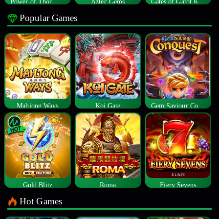
Power of Thor Megaways
Aztec Gems
Gates of Gatot Kaca
Popular Games
Mahjong Ways
Koi Gate
Gem Saviour Conquest
Gold Blitz
Roma
Fiery Sevens
Hot Games