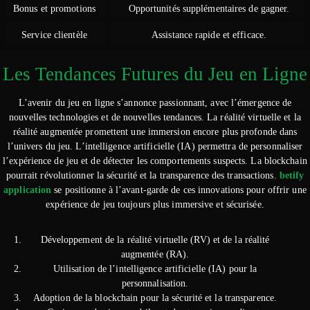
Bonus et promotions
Opportunités supplémentaires de gagner.
Service clientèle
Assistance rapide et efficace.
Les Tendances Futures du Jeu en Ligne
L’avenir du jeu en ligne s’annonce passionnant, avec l’émergence de
nouvelles technologies et de nouvelles tendances. La réalité virtuelle et la
réalité augmentée promettent une immersion encore plus profonde dans
l’univers du jeu. L’intelligence artificielle (IA) permettra de personnaliser
l’expérience de jeu et de détecter les comportements suspects. La blockchain
pourrait révolutionner la sécurité et la transparence des transactions.
betify
application
se positionne à l’avant-garde de ces innovations pour offrir une
expérience de jeu toujours plus immersive et sécurisée.
Développement de la réalité virtuelle (RV) et de la réalité
augmentée (RA).
Utilisation de l’intelligence artificielle (IA) pour la
personnalisation.
Adoption de la blockchain pour la sécurité et la transparence.