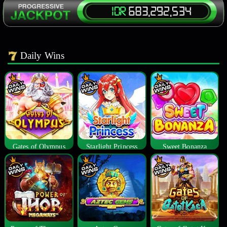
Daily Wins
Gates of Olympus
Starlight Princess
Sweet Bonanza