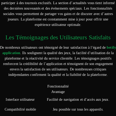
participer à des tournois exclusifs. La section d’actualités vous tient informé
des dernières nouveautés et des événements spéciaux. Les fonctionnalités
sociales vous permettent de partager vos gains et de discuter avec d’autres
joueurs. La plateforme est constamment mise à jour pour offrir une
expérience utilisateur optimale.
Les Témoignages des Utilisateurs Satisfaits
De nombreux utilisateurs ont témoigné de leur satisfaction à l’égard de
betify
application
. Ils soulignent la qualité des jeux, la facilité d’utilisation de la
plateforme et la réactivité du service clientèle. Les témoignages positifs
renforcent la crédibilité de l’application et témoignent de son engagement
envers la satisfaction de ses utilisateurs. De nombreuses critiques
indépendantes confirment la qualité et la fiabilité de la plateforme.
Fonctionnalité
Avantage
Interface utilisateur
Facilité de navigation et d’accès aux jeux.
Compatibilité mobile
Jeu possible sur tous les appareils.