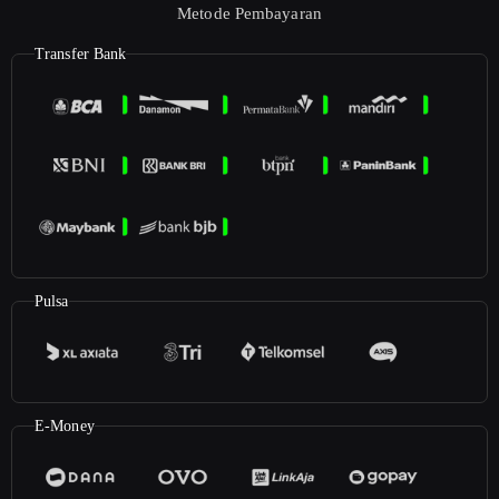
Metode Pembayaran
Transfer Bank
Pulsa
E-Money