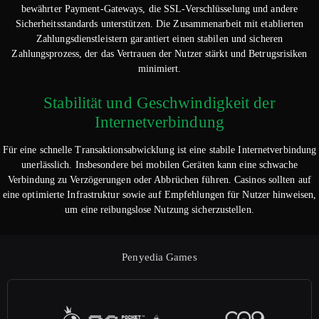
bewährter Payment-Gateways, die SSL-Verschlüsselung und andere
Sicherheitsstandards unterstützen. Die Zusammenarbeit mit etablierten
Zahlungsdienstleistern garantiert einen stabilen und sicheren
Zahlungsprozess, der das Vertrauen der Nutzer stärkt und Betrugsrisiken
minimiert.
Stabilität und Geschwindigkeit der
Internetverbindung
Für eine schnelle Transaktionsabwicklung ist eine stabile Internetverbindung
unerlässlich. Insbesondere bei mobilen Geräten kann eine schwache
Verbindung zu Verzögerungen oder Abbrüchen führen. Casinos sollten auf
eine optimierte Infrastruktur sowie auf Empfehlungen für Nutzer hinweisen,
um eine reibungslose Nutzung sicherzustellen.
Penyedia Games