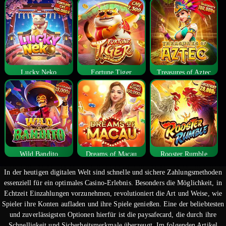
Lucky Neko
Fortune Tiger
Treasures of Aztec
Wild Bandito
Dreams of Macau
Rooster Rumble
In der heutigen digitalen Welt sind schnelle und sichere Zahlungsmethoden
essenziell für ein optimales Casino-Erlebnis. Besonders die Möglichkeit, in
Echtzeit Einzahlungen vorzunehmen, revolutioniert die Art und Weise, wie
Spieler ihre Konten aufladen und ihre Spiele genießen. Eine der beliebtesten
und zuverlässigsten Optionen hierfür ist die paysafecard, die durch ihre
Schnelligkeit und Sicherheitsmerkmale überzeugt. Im folgenden Artikel