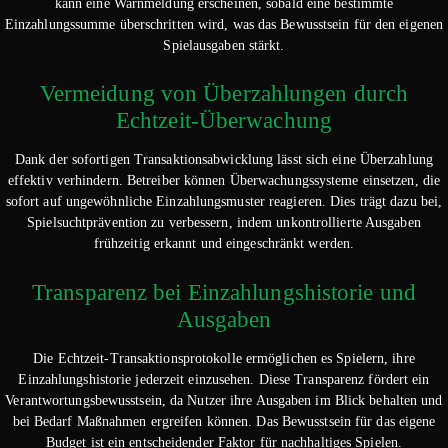
kann eine Warnmeldung erscheinen, sobald eine bestimmte
Einzahlungssumme überschritten wird, was das Bewusstsein für den eigenen
Spielausgaben stärkt.
Vermeidung von Überzahlungen durch
Echtzeit-Überwachung
Dank der sofortigen Transaktionsabwicklung lässt sich eine Überzahlung
effektiv verhindern. Betreiber können Überwachungssysteme einsetzen, die
sofort auf ungewöhnliche Einzahlungsmuster reagieren. Dies trägt dazu bei,
Spielsuchtprävention zu verbessern, indem unkontrollierte Ausgaben
frühzeitig erkannt und eingeschränkt werden.
Transparenz bei Einzahlungshistorie und
Ausgaben
Die Echtzeit-Transaktionsprotokolle ermöglichen es Spielern, ihre
Einzahlungshistorie jederzeit einzusehen. Diese Transparenz fördert ein
Verantwortungsbewusstsein, da Nutzer ihre Ausgaben im Blick behalten und
bei Bedarf Maßnahmen ergreifen können. Das Bewusstsein für das eigene
Budget ist ein entscheidender Faktor für nachhaltiges Spielen.