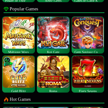
Power of Thor Megaways
Aztec Gems
Gates of Gatot Kaca
Popular Games
Mahjong Ways
Koi Gate
Gem Saviour Conquest
Gold Blitz
Roma
Fiery Sevens
Hot Games