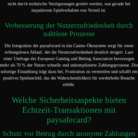
nicht durch technische Verzögerungen gestört werden, was gerade bei
impulsivem Spielverhalten von Vorteil ist.
Verbesserung der Nutzerzufriedenheit durch
nahtlose Prozesse
Die Integration der paysafecard in das Casino-Ökosystem sorgt für einen
reibungslosen Ablauf, der die Nutzerzufriedenheit deutlich steigert. Laut
einer Umfrage der European Gaming and Betting Association bevorzugen
mehr als 70 % der Nutzer schnelle und unkomplizierte Zahlungsprozesse. Die
sofortige Einzahlung trägt dazu bei, Frustration zu vermeiden und schafft ein
positives Spielumfeld, das die Wahrscheinlichkeit für wiederholte Besuche
erhöht.
Welche Sicherheitsaspekte bieten
Echtzeit-Transaktionen mit
paysafecard?
Schutz vor Betrug durch anonyme Zahlungen