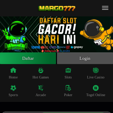
Beranda
Slot Online
Live Casino
Sportsbook
Arcade
Togel Online
Daftar
Login
Poker
Whatsapp
Home
Hot Games
Slots
Live Casino
Telegram
Sports
Arcade
Poker
Togel Online
Livechat