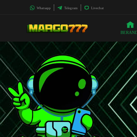
Whatsapp
Telegram
Livechat
BERAN