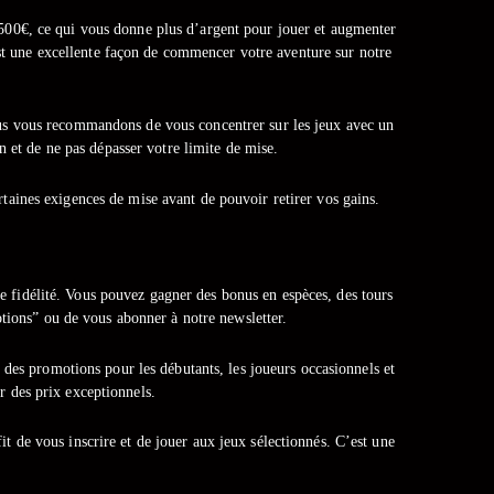
 500€, ce qui vous donne plus d’argent pour jouer et augmenter
est une excellente façon de commencer votre aventure sur notre
ous vous recommandons de vous concentrer sur les jeux avec un
n et de ne pas dépasser votre limite de mise.
rtaines exigences de mise avant de pouvoir retirer vos gains.
 fidélité. Vous pouvez gagner des bonus en espèces, des tours
otions” ou de vous abonner à notre newsletter.
 des promotions pour les débutants, les joueurs occasionnels et
r des prix exceptionnels.
it de vous inscrire et de jouer aux jeux sélectionnés. C’est une