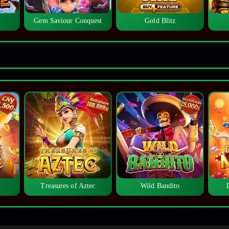
Gem Saviour Conquest
Gold Blitz
Treasures of Aztec
Wild Bandito