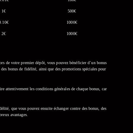
1€
500€
0.10€
1000€
2€
1000€
ors de votre premier dépôt, vous pouvez bénéficier d’un bonus
des bonus de fidélité, ainsi que des promotions spéciales pour
lire attentivement les conditions générales de chaque bonus, car
délité, que vous pouvez ensuite échanger contre des bonus, des
breux avantages.