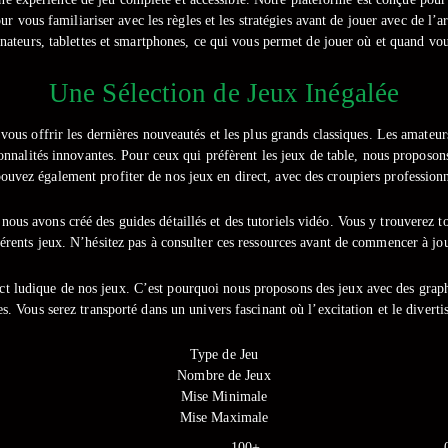
 vous familiariser avec les règles et les stratégies avant de jouer avec de l’ar
inateurs, tablettes et smartphones, ce qui vous permet de jouer où et quand vou
Une Sélection de Jeux Inégalée
ous offrir les dernières nouveautés et les plus grands classiques. Les amateur
ionnalités innovantes. Pour ceux qui préfèrent les jeux de table, nous proposons
pouvez également profiter de nos jeux en direct, avec des croupiers profession
, nous avons créé des guides détaillés et des tutoriels vidéo. Vous y trouverez
différents jeux. N’hésitez pas à consulter ces ressources avant de commencer à 
 ludique de nos jeux. C’est pourquoi nous proposons des jeux avec des graphi
s. Vous serez transporté dans un univers fascinant où l’excitation et le diverti
Type de Jeu
Nombre de Jeux
Mise Minimale
Mise Maximale
100+