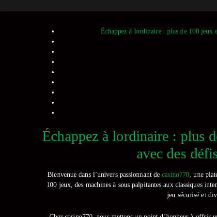
Échappez à lordinaire : plus de 100 jeux 
Échappez à lordinaire : plus 
avec des défi
Bienvenue dans l’univers passionnant de
casino770
, une pla
100 jeux, des machines à sous palpitantes aux classiques in
jeu sécurisé et di
Chez casino770, nous mettons un point d’honneur à offrir un