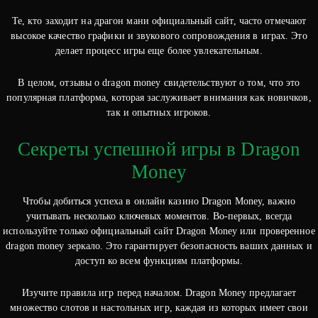
Те, кто заходит на драгон мани официальный сайт, часто отмечают
высокое качество графики и звукового сопровождения в играх. Это
делает процесс игры еще более увлекательным.
В целом, отзывы о dragon money свидетельствуют о том, что это
популярная платформа, которая заслуживает внимания как новичков,
так и опытных игроков.
Секреты успешной игры в Dragon
Money
Чтобы добиться успеха в онлайн казино Dragon Money, важно
учитывать несколько ключевых моментов. Во-первых, всегда
используйте только официальный сайт Dragon Money или проверенное
dragon money зеркало. Это гарантирует безопасность ваших данных и
доступ ко всем функциям платформы.
Изучите правила игр перед началом. Dragon Money предлагает
множество слотов и настольных игр, каждая из которых имеет свои