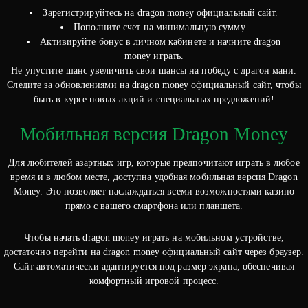
Зарегистрируйтесь на dragon money официальный сайт.
Пополните счет на минимальную сумму.
Активируйте бонус в личном кабинете и начните dragon
money играть.
Не упустите шанс увеличить свои шансы на победу с драгон мани.
Следите за обновлениями на dragon money официальный сайт, чтобы
быть в курсе новых акций и специальных предложений!
Мобильная версия Dragon Money
Для любителей азартных игр, которые предпочитают играть в любое
время и в любом месте, доступна удобная мобильная версия Dragon
Money. Это позволяет наслаждаться всеми возможностями казино
прямо с вашего смартфона или планшета.
Чтобы начать dragon money играть на мобильном устройстве,
достаточно перейти на dragon money официальный сайт через браузер.
Сайт автоматически адаптируется под размер экрана, обеспечивая
комфортный игровой процесс.