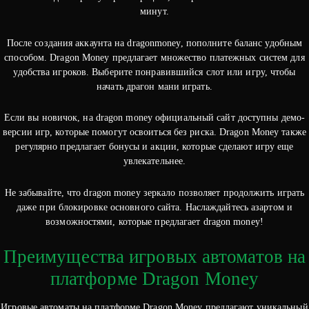
минут.
После создания аккаунта на dragonmoney, пополните баланс удобным
способом. Dragon Money предлагает множество платежных систем для
удобства игроков. Выберите понравившийся слот или игру, чтобы
начать драгон мани играть.
Если вы новичок, на dragon money официальный сайт доступны демо-
версии игр, которые помогут освоиться без риска. Dragon Money также
регулярно предлагает бонусы и акции, которые сделают игру еще
увлекательнее.
Не забывайте, что dragon money зеркало позволяет продолжить играть
даже при блокировке основного сайта. Наслаждайтесь азартом и
возможностями, которые предлагает dragon money!
Преимущества игровых автоматов на
платформе Dragon Money
Игровые автоматы на платформе Dragon Money предлагают уникальный