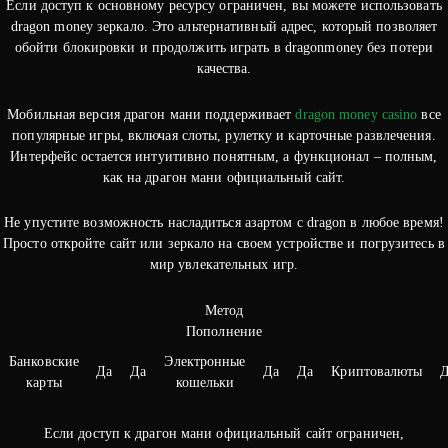
Если доступ к основному ресурсу ограничен, вы можете использовать
dragon money зеркало. Это альтернативный адрес, который позволяет
обойти блокировки и продолжить играть в dragonmoney без потери
качества.
Мобильная версия драгон мани поддерживает
dragon money casino
все
популярные игры, включая слоты, рулетку и карточные развлечения.
Интерфейс остается интуитивно понятным, а функционал – полным,
как на драгон мани официальный сайт.
Не упустите возможность насладиться азартом с dragon в любое время!
Просто откройте сайт или зеркало на своем устройстве и погрузитесь в
мир увлекательных игр.
Метод
Пополнение
Банковские
Электронные
Да
Да
Да
Да
Криптовалюты
карты
кошельки
Если доступ к драгон мани официальный сайт ограничен,