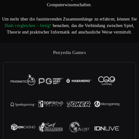
Computerwissenschaften.
Um mehr über die faszinierenden Zusammenhänge zu erfahren, können Sie
Hash vergleichen – fertig!
besuchen, das die Verbindung zwischen Spiel,
Theorie und praktischer Informatik auf anschauliche Weise vermittelt.
Penyedia Games