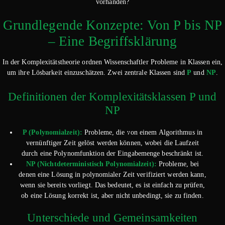
vorhanden?
Grundlegende Konzepte: Von P bis NP
– Eine Begriffsklärung
In der Komplexitätstheorie ordnen Wissenschaftler Probleme in Klassen ein,
um ihre Lösbarkeit einzuschätzen. Zwei zentrale Klassen sind
P
und
NP
.
Definitionen der Komplexitätsklassen P und
NP
P (Polynomialzeit):
Probleme, die von einem Algorithmus in
vernünftiger Zeit gelöst werden können, wobei die Laufzeit
durch eine Polynomfunktion der Eingabemenge beschränkt ist.
NP (Nichtdeterministisch Polynomialzeit):
Probleme, bei
denen eine Lösung in polynomialer Zeit verifiziert werden kann,
wenn sie bereits vorliegt. Das bedeutet, es ist einfach zu prüfen,
ob eine Lösung korrekt ist, aber nicht unbedingt, sie zu finden.
Unterschiede und Gemeinsamkeiten