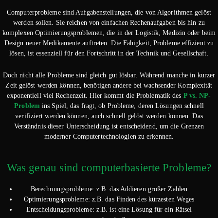
Computerprobleme sind Aufgabenstellungen, die von Algorithmen gelöst
werden sollen. Sie reichen von einfachen Rechenaufgaben bis hin zu
komplexen Optimierungsproblemen, die in der Logistik, Medizin oder beim
Design neuer Medikamente auftreten. Die Fähigkeit, Probleme effizient zu
lösen, ist essenziell für den Fortschritt in der Technik und Gesellschaft.
Doch nicht alle Probleme sind gleich gut lösbar. Während manche in kurzer
Zeit gelöst werden können, benötigen andere bei wachsender Komplexität
exponentiell viel Rechenzeit. Hier kommt die Problematik des
P vs. NP-
Problem
ins Spiel, das fragt, ob Probleme, deren Lösungen schnell
verifiziert werden können, auch schnell gelöst werden können. Das
Verständnis dieser Unterscheidung ist entscheidend, um die Grenzen
moderner Computertechnologien zu erkennen.
Was genau sind computerbasierte Probleme?
Berechnungsprobleme: z.B. das Addieren großer Zahlen
Optimierungsprobleme: z.B. das Finden des kürzesten Weges
Entscheidungsprobleme: z.B. ist eine Lösung für ein Rätsel