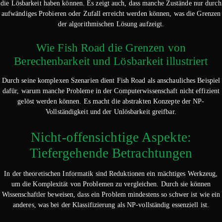
die Lösbarkeit haben können. Es zeigt auch, dass manche Zustände nur durch
aufwändiges Probieren oder Zufall erreicht werden können, was die Grenzen
der algorithmischen Lösung aufzeigt.
Wie Fish Road die Grenzen von
Berechenbarkeit und Lösbarkeit illustriert
Durch seine komplexen Szenarien dient Fish Road als anschauliches Beispiel
dafür, warum manche Probleme in der Computerwissenschaft nicht effizient
gelöst werden können. Es macht die abstrakten Konzepte der NP-
Vollständigkeit und der Unlösbarkeit greifbar.
Nicht-offensichtige Aspekte:
Tiefergehende Betrachtungen
In der theoretischen Informatik sind Reduktionen ein mächtiges Werkzeug,
um die Komplexität von Problemen zu vergleichen. Durch sie können
Wissenschaftler beweisen, dass ein Problem mindestens so schwer ist wie ein
anderes, was bei der Klassifizierung als NP-vollständig essenziell ist.