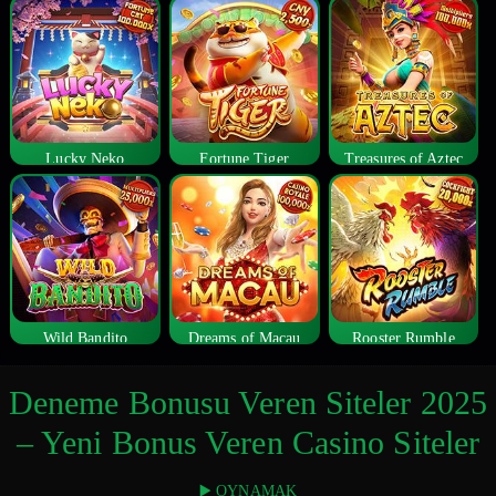
Lucky Neko
Fortune Tiger
Treasures of Aztec
Wild Bandito
Dreams of Macau
Rooster Rumble
Deneme Bonusu Veren Siteler 2025
– Yeni Bonus Veren Casino Siteler
▶️ OYNAMAK