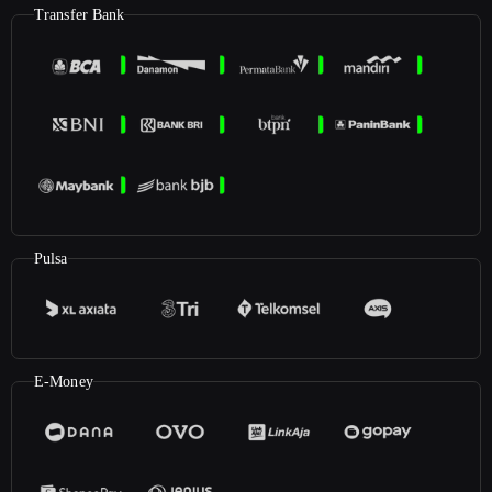
Transfer Bank
Pulsa
E-Money