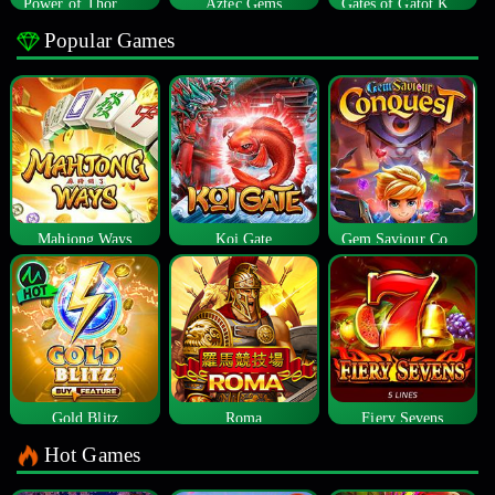
Power of Thor Megaways
Aztec Gems
Gates of Gatot Kaca
Popular Games
Mahjong Ways
Koi Gate
Gem Saviour Conquest
Gold Blitz
Roma
Fiery Sevens
Hot Games