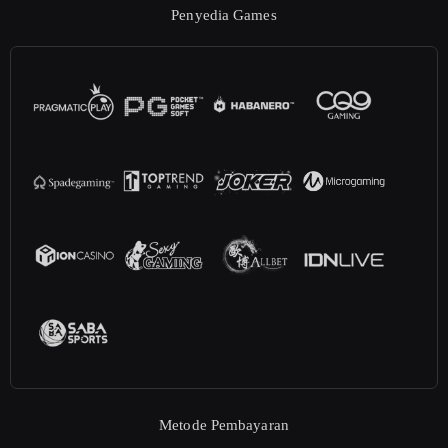
Penyedia Games
Metode Pembayaran