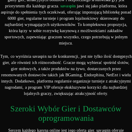
priorytetem dla każdego gracza.
savaspin
jawi się jako platforma, która
aspiruje do spełnienia tych oczekiwań, oferując imponującą bibliotekę ponad
6000 gier, regularne turnieje i program lojalnościowy skierowany do
najbardziej wymagających użytkowników. To kompleksowa propozycja,
która łączy w sobie rozrywkę kasynową z możliwościami zakładów
sportowych, zapewniając graczom wszystko, czego potrzebują w jednym
miejscu.
Tym, co wyróżnia savaspin na tle konkurencji, jest nie tylko ilość dostępnych
gier, ale również ich różnorodność. Gracze mogą wybierać spośród slotów,
gier stołowych, a także produktów na żywo, dostarczanych przez
renomowanych dostawców takich jak BGaming, Endorphina, NetEnt i wielu
innych. Dodatkowo, platforma regularnie organizuje turnieje z atrakcyjnymi
nagrodami, a program VIP oferuje ekskluzywne korzyści dla najbardziej
lojalnych graczy, zwiększając atrakcyjność oferty.
Szeroki Wybór Gier i Dostawców
oprogramowania
Sercem każdego kasyna online jest jego oferta gier. savaspin oferuje