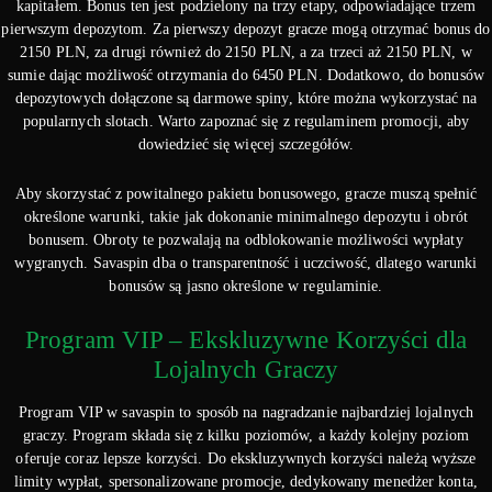
kapitałem. Bonus ten jest podzielony na trzy etapy, odpowiadające trzem
pierwszym depozytom. Za pierwszy depozyt gracze mogą otrzymać bonus do
2150 PLN, za drugi również do 2150 PLN, a za trzeci aż 2150 PLN, w
sumie dając możliwość otrzymania do 6450 PLN. Dodatkowo, do bonusów
depozytowych dołączone są darmowe spiny, które można wykorzystać na
popularnych slotach. Warto zapoznać się z regulaminem promocji, aby
dowiedzieć się więcej szczegółów.
Aby skorzystać z powitalnego pakietu bonusowego, gracze muszą spełnić
określone warunki, takie jak dokonanie minimalnego depozytu i obrót
bonusem. Obroty te pozwalają na odblokowanie możliwości wypłaty
wygranych. Savaspin dba o transparentność i uczciwość, dlatego warunki
bonusów są jasno określone w regulaminie.
Program VIP – Ekskluzywne Korzyści dla
Lojalnych Graczy
Program VIP w savaspin to sposób na nagradzanie najbardziej lojalnych
graczy. Program składa się z kilku poziomów, a każdy kolejny poziom
oferuje coraz lepsze korzyści. Do ekskluzywnych korzyści należą wyższe
limity wypłat, spersonalizowane promocje, dedykowany menedżer konta,