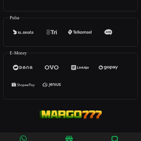
Pulsa
E-Money
©2023
Margo777
. All rights reserved | 18+