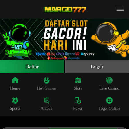
Beranda
Slot Online
Live Casino
Sportsbook
Arcade
Togel Online
Daftar
Login
Poker
Whatsapp
Home
Hot Games
Slots
Live Casino
Telegram
Sports
Arcade
Poker
Togel Online
Livechat