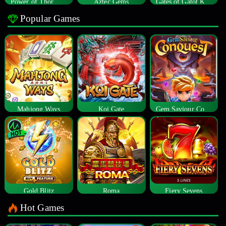
Power of Thor Megaways
Aztec Gems
Gates of Gatot Kaca
Popular Games
Mahjong Ways
Koi Gate
Gem Saviour Conquest
Gold Blitz
Roma
Fiery Sevens
Hot Games