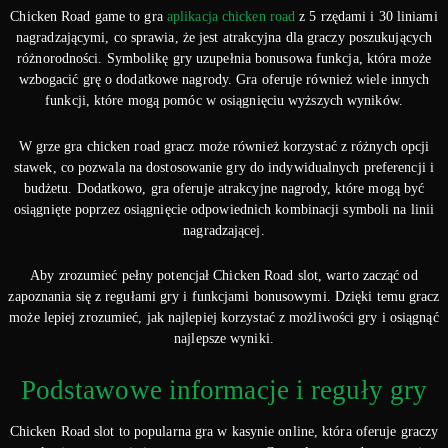
Chicken Road game to gra
aplikacja chicken road
z 5 rzędami i 30 liniami
nagradzającymi, co sprawia, że jest atrakcyjna dla graczy poszukujących
różnorodności. Symbolikę gry uzupełnia bonusowa funkcja, która może
wzbogacić grę o dodatkowe nagrody. Gra oferuje również wiele innych
funkcji, które mogą pomóc w osiągnięciu wyższych wyników.
W grze gra chicken road gracz może również korzystać z różnych opcji
stawek, co pozwala na dostosowanie gry do indywidualnych preferencji i
budżetu. Dodatkowo, gra oferuje atrakcyjne nagrody, które mogą być
osiągnięte poprzez osiągnięcie odpowiednich kombinacji symboli na linii
nagradzającej.
Aby zrozumieć pełny potencjał Chicken Road slot, warto zacząć od
zapoznania się z regułami gry i funkcjami bonusowymi. Dzięki temu gracz
może lepiej zrozumieć, jak najlepiej korzystać z możliwości gry i osiągnąć
najlepsze wyniki.
Podstawowe informacje i reguły gry
Chicken Road slot to popularna gra w kasynie online, która oferuje graczy