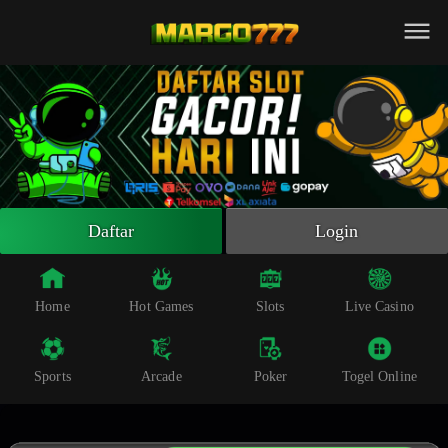
Beranda
Slot Online
Live Casino
Sportsbook
Arcade
Togel Online
Daftar
Login
Poker
Whatsapp
Home
Hot Games
Slots
Live Casino
Telegram
Sports
Arcade
Poker
Togel Online
Livechat