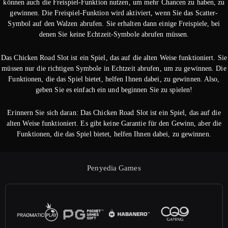
können auch die Freispiel-Funktion nutzen, um mehr Chancen zu haben, zu
gewinnen. Die Freispiel-Funktion wird aktiviert, wenn Sie das Scatter-
Symbol auf den Walzen abrufen. Sie erhalten dann einige Freispiele, bei
denen Sie keine Echtzeit-Symbole abrufen müssen.
Das Chicken Road Slot ist ein Spiel, das auf die alten Weise funktioniert. Sie
müssen nur die richtigen Symbole in Echtzeit abrufen, um zu gewinnen. Die
Funktionen, die das Spiel bietet, helfen Ihnen dabei, zu gewinnen. Also,
geben Sie es einfach ein und beginnen Sie zu spielen!
Erinnern Sie sich daran: Das Chicken Road Slot ist ein Spiel, das auf die
alten Weise funktioniert. Es gibt keine Garantie für den Gewinn, aber die
Funktionen, die das Spiel bietet, helfen Ihnen dabei, zu gewinnen.
Penyedia Games