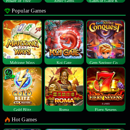
Power of Thor Megaways
Aztec Gems
Gates of Gatot Kaca
Popular Games
Mahjong Ways
Koi Gate
Gem Saviour Conquest
Gold Blitz
Roma
Fiery Sevens
Hot Games