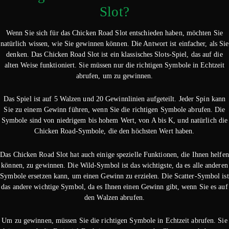
Slot?
Wenn Sie sich für das Chicken Road Slot entschieden haben, möchten Sie
natürlich wissen, wie Sie gewinnen können. Die Antwort ist einfacher, als Sie
denken. Das Chicken Road Slot ist ein klassisches Slots-Spiel, das auf die
alten Weise funktioniert. Sie müssen nur die richtigen Symbole in Echtzeit
abrufen, um zu gewinnen.
Das Spiel ist auf 5 Walzen und 20 Gewinnlinien aufgeteilt. Jeder Spin kann
Sie zu einem Gewinn führen, wenn Sie die richtigen Symbole abrufen. Die
Symbole sind von niedrigem bis hohem Wert, von A bis K, und natürlich die
Chicken Road-Symbole, die den höchsten Wert haben.
Das Chicken Road Slot hat auch einige spezielle Funktionen, die Ihnen helfen
können, zu gewinnen. Die Wild-Symbol ist das wichtigste, da es alle anderen
Symbole ersetzen kann, um einen Gewinn zu erzielen. Die Scatter-Symbol ist
das andere wichtige Symbol, da es Ihnen einen Gewinn gibt, wenn Sie es auf
den Walzen abrufen.
Um zu gewinnen, müssen Sie die richtigen Symbole in Echtzeit abrufen. Sie