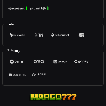
Pulsa
E-Money