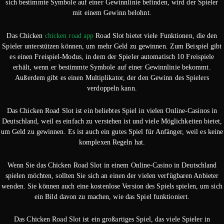
sich bestimmte Symbole auf einer Gewinnlinie befinden, wird der Spieler
mit einem Gewinn belohnt.
Das Chicken
chicken road app
Road Slot bietet viele Funktionen, die den
Spieler unterstützen können, um mehr Geld zu gewinnen. Zum Beispiel gibt
es einen Freispiel-Modus, in dem der Spieler automatisch 10 Freispiele
erhält, wenn er bestimmte Symbole auf einer Gewinnlinie bekommt.
Außerdem gibt es einen Multiplikator, der den Gewinn des Spielers
verdoppeln kann.
Das Chicken Road Slot ist ein beliebtes Spiel in vielen Online-Casinos in
Deutschland, weil es einfach zu verstehen ist und viele Möglichkeiten bietet,
um Geld zu gewinnen. Es ist auch ein gutes Spiel für Anfänger, weil es keine
komplexen Regeln hat.
Wenn Sie das Chicken Road Slot in einem Online-Casino in Deutschland
spielen möchten, sollten Sie sich an einen der vielen verfügbaren Anbieter
wenden. Sie können auch eine kostenlose Version des Spiels spielen, um sich
ein Bild davon zu machen, wie das Spiel funktioniert.
Das Chicken Road Slot ist ein großartiges Spiel, das viele Spieler in