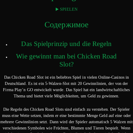
▶️ SPIELEN
Содержимое
Das Spielprinzip und die Regeln
Wie gewinnt man bei Chicken Road
Slot?
Das Chicken Road Slot ist ein beliebtes Spiel in vielen Online-Casinos in
Deutschland. Es ist ein 5-Walzen-Slot mit 20 Gewinnlinien, der von der
Firma Play’n GO entwickelt wurde. Das Spiel hat ein landwirtschaftliches
Thema und bietet viele Möglichkeiten, um Geld zu gewinnen.
Die Regeln des Chicken Road Slots sind einfach zu verstehen. Der Spieler
muss eine Wette setzen, indem er eine bestimmte Menge Geld auf eine oder
mehrere Gewinnlinien setzt. Dann wird der Spieler automatisch 5 Walzen mit
verschiedenen Symbolen wie Früchten, Blumen und Tieren bespielt. Wenn