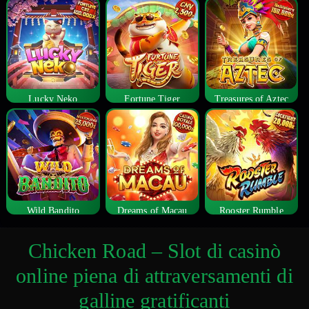
Lucky Neko
Fortune Tiger
Treasures of Aztec
Wild Bandito
Dreams of Macau
Rooster Rumble
Chicken Road – Slot di casinò
online piena di attraversamenti di
galline gratificanti