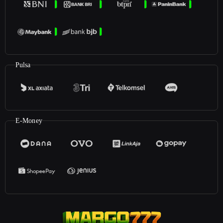
Pulsa
E-Money