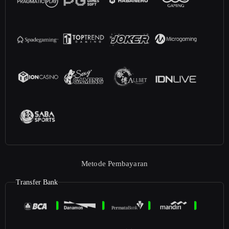
Metode Pembayaran
Transfer Bank