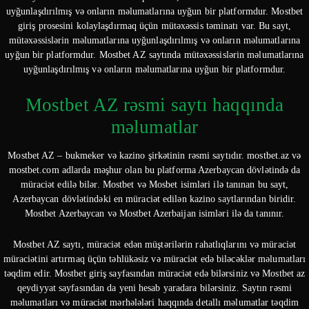
uyğunlaşdırılmış və onların məlumatlarına uyğun bir platformdur. Mostbet
giriş prosesini kolaylaşdırmaq üçün mütəxəssis təminatı var. Bu sayt,
mütəxəssislərin məlumatlarına uyğunlaşdırılmış və onların məlumatlarına
uyğun bir platformdur. Mostbet AZ saytında mütəxəssislərin məlumatlarına
uyğunlaşdırılmış və onların məlumatlarına uyğun bir platformdur.
Mostbet AZ rəsmi saytı haqqında
məlumatlar
Mostbet AZ – bukmeker və kazino şirkətinin rəsmi saytıdır. mostbet.az və
mostbet.com adlarda məşhur olan bu platforma Azerbaycan dövlətində da
müraciət edilə bilər. Mostbet və Mosbet isimləri ilə tanınan bu sayt,
Azerbaycan dövlətindəki en müraciət edilən kazino saytlarından biridir.
Mostbet Azerbaycan və Mostbet Azerbaijan isimləri ilə da tanınır.
Mostbet AZ saytı, müraciət edən müştərilərin rahatlıqlarını və müraciət
müraciətini artırmaq üçün təhlükəsiz və müraciət edə biləcəklər məlumatları
təqdim edir. Mostbet giriş sayfasından müraciət edə bilərsiniz və Mostbet az
qeydiyyat sayfasından da yeni hesab yaradara bilərsiniz. Saytın rəsmi
məlumatları və müraciət mərhələləri haqqında detallı məlumatlar təqdim