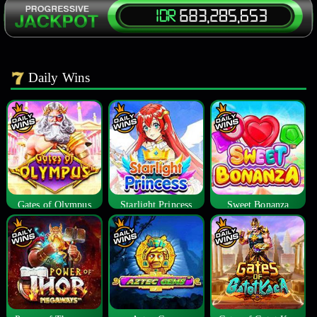
Daily Wins
Gates of Olympus
Starlight Princess
Sweet Bonanza