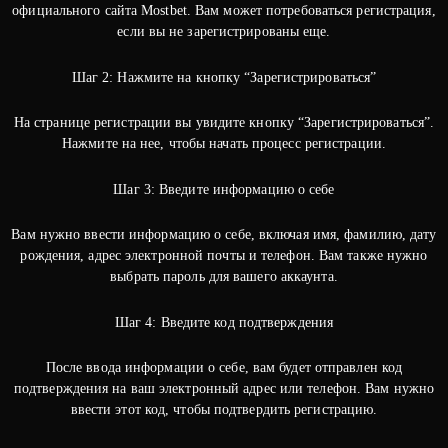
официального сайта Mostbet. Вам может потребоваться регистрация,
если вы не зарегистрированы еще.
Шаг 2: Нажмите на кнопку “Зарегистрироваться”
На странице регистрации вы увидите кнопку “Зарегистрироваться”.
Нажмите на нее, чтобы начать процесс регистрации.
Шаг 3: Введите информацию о себе
Вам нужно ввести информацию о себе, включая имя, фамилию, дату
рождения, адрес электронной почты и телефон. Вам также нужно
выбрать пароль для вашего аккаунта.
Шаг 4: Введите код подтверждения
После ввода информации о себе, вам будет отправлен код
подтверждения на ваш электронный адрес или телефон. Вам нужно
ввести этот код, чтобы подтвердить регистрацию.