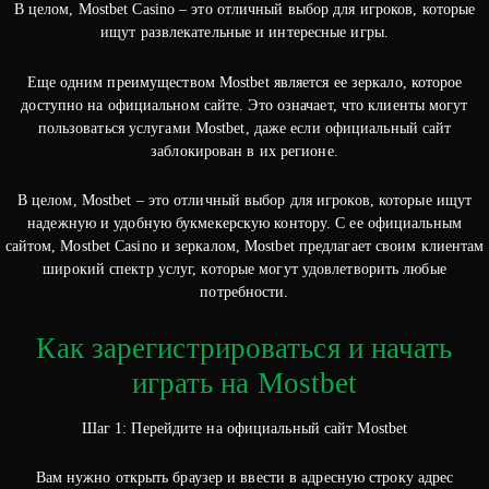
В целом, Mostbet Casino – это отличный выбор для игроков, которые
ищут развлекательные и интересные игры.
Еще одним преимуществом Mostbet является ее зеркало, которое
доступно на официальном сайте. Это означает, что клиенты могут
пользоваться услугами Mostbet, даже если официальный сайт
заблокирован в их регионе.
В целом, Mostbet – это отличный выбор для игроков, которые ищут
надежную и удобную букмекерскую контору. С ее официальным
сайтом, Mostbet Casino и зеркалом, Mostbet предлагает своим клиентам
широкий спектр услуг, которые могут удовлетворить любые
потребности.
Как зарегистрироваться и начать
играть на Mostbet
Шаг 1: Перейдите на официальный сайт Mostbet
Вам нужно открыть браузер и ввести в адресную строку адрес