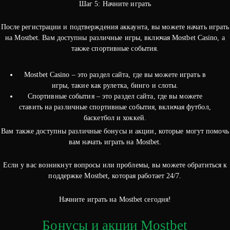
Шаг 5: Начните играть
После регистрации и подтверждения аккаунта, вы можете начать играть
на Mostbet. Вам доступны различные игры, включая Mostbet Casino, а
также спортивные события.
Mostbet Casino – это раздел сайта, где вы можете играть в
игры, такие как рулетка, бинго и слоты.
Спортивные события – это раздел сайта, где вы можете
ставить на различные спортивные события, включая футбол,
баскетбол и хоккей.
Вам также доступны различные бонусы и акции, которые могут помочь
вам начать играть на Mostbet.
Если у вас возникнут вопросы или проблемы, вы можете обратиться к
поддержке Mostbet, которая работает 24/7.
Начните играть на Mostbet сегодня!
Бонусы и акции Mostbet