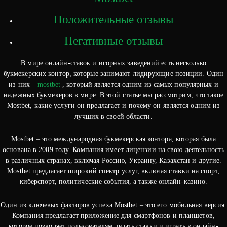
Положительные отзывы
Негативные отзывы
В мире онлайн-ставок и игорных заведений есть несколько
букмекерских контор, которые занимают лидирующие позиции. Один
из них –
mostbet
, который является одним из самых популярных и
надежных букмекеров в мире. В этой статье мы рассмотрим, что такое
Mostbet, какие услуги он предлагает и почему он является одним из
лучших в своей области.
Mostbet – это международная букмекерская контора, которая была
основана в 2009 году. Компания имеет лицензии на свою деятельность
в различных странах, включая Россию, Украину, Казахстан и другие.
Mostbet предлагает широкий спектр услуг, включая ставки на спорт,
киберспорт, политические события, а также онлайн-казино.
Один из ключевых факторов успеха Mostbet – это его мобильная версия.
Компания предлагает приложение для смартфонов и планшетов,
которое позволяет пользователям делать ставки и играть в онлайн-