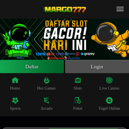
Beranda
Slot Online
Live Casino
Sportsbook
Arcade
Togel Online
Daftar
Login
Poker
Whatsapp
Home
Hot Games
Slots
Live Casino
Telegram
Sports
Arcade
Poker
Togel Online
Livechat