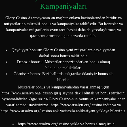
Kampaniyaları
Glory Casino Azərbaycanın ən məşhur onlayn kazinolarından biridir və
müştərilərinə müxtəlif bonus və kampaniyalar təklif edir. Bu bonuslar və
kampaniyalar müştərilərin oyun təcrübəsini daha da yaxşılaşdırmaq və
qazancını artırmaq üçün nəzərdə tutulub.
Qeydiyyat bonusu: Glory Casino yeni müştərilərə qeydiyyatdan
dərhal sonra bonus təklif edir.
Depozit bonusu: Müştərilər depozit edərkən bonus almaq
hüququna malikdirlər.
Ödənişsiz bonus: Bəzi hallarda müştərilər ödənişsiz bonus ala
bilərlər.
Müştərilər bonus və kampaniyalardan yararlanmaq üçün
https://www.arsalyn.org/ casino giriş saytına daxil olmalı və bonus şərtlərini
öyrənməlidirlər. Əgər siz də Glory Casino-nun bonus və kampaniyalarından
yararlanmaq istəyirsinizsə, https://www.arsalyn.org/ casino indir və ya
https://www.arsalyn.org/ casino apk vasitəsilə aplikasiyanı yükləyə bilərsiniz.
https://www.arsalyn.org/ casino yukle və bonus almaq üçün