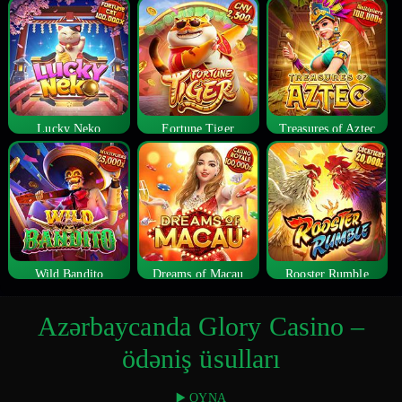
Lucky Neko
Fortune Tiger
Treasures of Aztec
Wild Bandito
Dreams of Macau
Rooster Rumble
Azərbaycanda Glory Casino –
ödəniş üsulları
▶️ OYNA