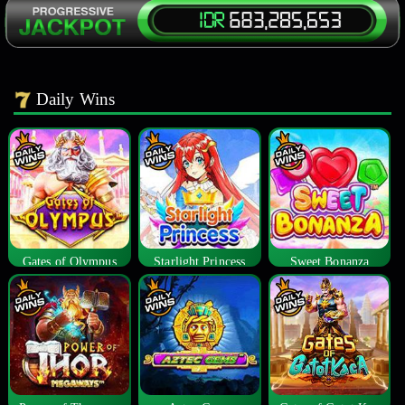
Daily Wins
Gates of Olympus
Starlight Princess
Sweet Bonanza