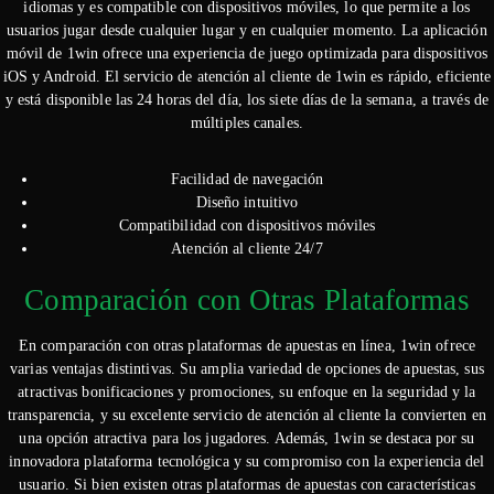
idiomas y es compatible con dispositivos móviles, lo que permite a los
usuarios jugar desde cualquier lugar y en cualquier momento. La aplicación
móvil de 1win ofrece una experiencia de juego optimizada para dispositivos
iOS y Android. El servicio de atención al cliente de 1win es rápido, eficiente
y está disponible las 24 horas del día, los siete días de la semana, a través de
múltiples canales.
Facilidad de navegación
Diseño intuitivo
Compatibilidad con dispositivos móviles
Atención al cliente 24/7
Comparación con Otras Plataformas
En comparación con otras plataformas de apuestas en línea, 1win ofrece
varias ventajas distintivas. Su amplia variedad de opciones de apuestas, sus
atractivas bonificaciones y promociones, su enfoque en la seguridad y la
transparencia, y su excelente servicio de atención al cliente la convierten en
una opción atractiva para los jugadores. Además, 1win se destaca por su
innovadora plataforma tecnológica y su compromiso con la experiencia del
usuario. Si bien existen otras plataformas de apuestas con características