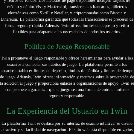
y retiros de fondos. Los métodos de pago disponibles incluyen tarjetas de
crédito y débito Visa y Mastercard, transferencias bancarias, billeteras
electrónicas como Skrill y Neteller, y criptomonedas como Bitcoin y
Ethereum. La plataforma garantiza que todas las transacciones se procesen de
forma segura y rápida. Además, 1win ofrece límites de depósito y retiro
flexibles para adaptarse a las necesidades de todos los usuarios.
Política de Juego Responsable
1win promueve el juego responsable y ofrece herramientas para ayudar a los
usuarios a controlar sus hábitos de juego. La plataforma permite a los
usuarios establecer límites de depósito, límites de pérdida y límites de tiempo
de juego. Además, 1win ofrece información y recursos sobre la prevención de
la adicción al juego y proporciona enlaces a organizaciones de apoyo. 1win se
compromete a garantizar que el juego sea una forma de entretenimiento
segura y responsable.
La Experiencia del Usuario en 1win
La plataforma 1win se destaca por su interfaz de usuario intuitiva, su diseño
atractivo y su facilidad de navegación. El sitio web está disponible en varios