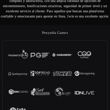
completa y satisfactoria, con una amplia variedad de opciones de
entretenimiento, bonificaciones atractivas, seguridad de primer nivel y un
excelente servicio al cliente. Para aquellos que buscan una plataforma
confiable y emocionante para apostar en línea, 1win es una excelente opción.
Penyedia Games