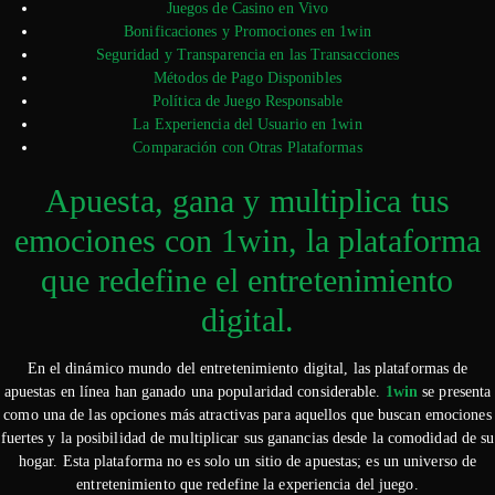
Juegos de Casino en Vivo
Bonificaciones y Promociones en 1win
Seguridad y Transparencia en las Transacciones
Métodos de Pago Disponibles
Política de Juego Responsable
La Experiencia del Usuario en 1win
Comparación con Otras Plataformas
Apuesta, gana y multiplica tus
emociones con 1win, la plataforma
que redefine el entretenimiento
digital.
En el dinámico mundo del entretenimiento digital, las plataformas de
apuestas en línea han ganado una popularidad considerable.
1win
se presenta
como una de las opciones más atractivas para aquellos que buscan emociones
fuertes y la posibilidad de multiplicar sus ganancias desde la comodidad de su
hogar. Esta plataforma no es solo un sitio de apuestas; es un universo de
entretenimiento que redefine la experiencia del juego.