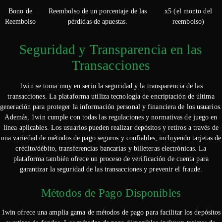
Bono de
Reembolso de un porcentaje de las
x5 (el monto del
Reembolso
pérdidas de apuestas.
reembolso)
Seguridad y Transparencia en las
Transacciones
1win se toma muy en serio la seguridad y la transparencia de las
transacciones. La plataforma utiliza tecnología de encriptación de última
generación para proteger la información personal y financiera de los usuarios.
Además, 1win cumple con todas las regulaciones y normativas de juego en
línea aplicables. Los usuarios pueden realizar depósitos y retiros a través de
una variedad de métodos de pago seguros y confiables, incluyendo tarjetas de
crédito/débito, transferencias bancarias y billeteras electrónicas. La
plataforma también ofrece un proceso de verificación de cuenta para
garantizar la seguridad de las transacciones y prevenir el fraude.
Métodos de Pago Disponibles
1win ofrece una amplia gama de métodos de pago para facilitar los depósitos