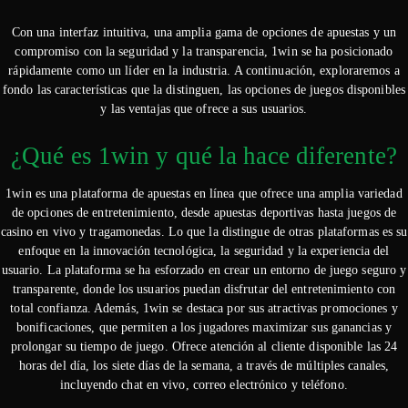
Con una interfaz intuitiva, una amplia gama de opciones de apuestas y un
compromiso con la seguridad y la transparencia, 1win se ha posicionado
rápidamente como un líder en la industria. A continuación, exploraremos a
fondo las características que la distinguen, las opciones de juegos disponibles
y las ventajas que ofrece a sus usuarios.
¿Qué es 1win y qué la hace diferente?
1win es una plataforma de apuestas en línea que ofrece una amplia variedad
de opciones de entretenimiento, desde apuestas deportivas hasta juegos de
casino en vivo y tragamonedas. Lo que la distingue de otras plataformas es su
enfoque en la innovación tecnológica, la seguridad y la experiencia del
usuario. La plataforma se ha esforzado en crear un entorno de juego seguro y
transparente, donde los usuarios puedan disfrutar del entretenimiento con
total confianza. Además, 1win se destaca por sus atractivas promociones y
bonificaciones, que permiten a los jugadores maximizar sus ganancias y
prolongar su tiempo de juego. Ofrece atención al cliente disponible las 24
horas del día, los siete días de la semana, a través de múltiples canales,
incluyendo chat en vivo, correo electrónico y teléfono.