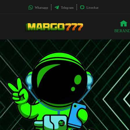
Whatsapp
Telegram
Livechat
BERAN