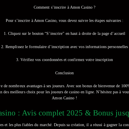
Comment s’inscrire à Amon Casino ?
Pour s’inscrire à Amon Casino, vous devez suivre les étapes suivantes :
1. Cliquez sur le bouton “S’inscrire” en haut à droite de la page d’accueil
2. Remplissez le formulaire d’inscription avec vos informations personnelles
3. Vérifiez vos coordonnées et confirmez votre inscription
Conclusion
offre de nombreux avantages à ses joueurs. Avec son bonus de bienvenue de 10
un des meilleurs choix pour les joueurs de casino en ligne. N’hésitez pas à vo
Amon Casino !
ino : Avis complet 2025 & Bonus jus
s et les plus fiables du marché. Depuis sa création, il a réussi à gagner la c