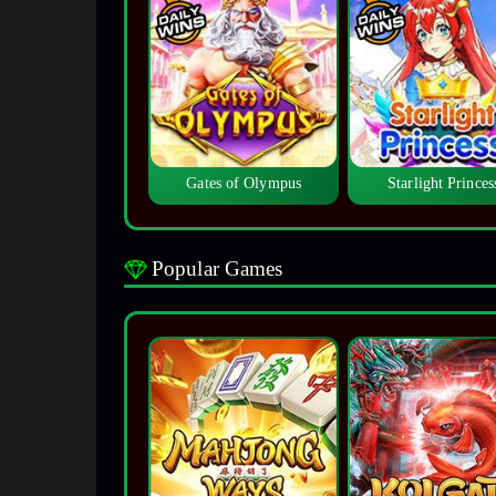
Gates of Olympus
Starlight Princes
Popular Games