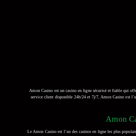
Amon Casino est un casino en ligne sécurisé et fiable qui 
service client disponible 24h/24 et 7j/7, Amon Casino est l’
Amon Cas
Le Amon Casino est l’un des casinos en ligne les plus populaire