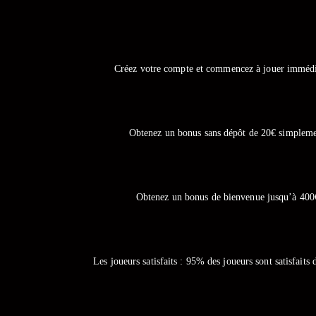
Créez votre compte et commencez à jouer immédia
Obtenez un bonus sans dépôt de 20€ simplemen
Obtenez un bonus de bienvenue jusqu’à 400€ 
Les joueurs satisfaits : 95% des joueurs sont satisfaits 