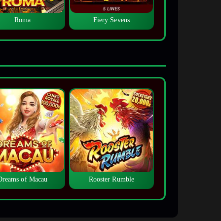
Roma
Fiery Sevens
Dreams of Macau
Rooster Rumble