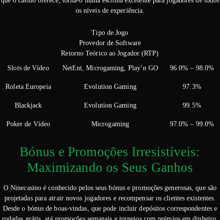
que o casino oferece, torna-o numa escolha excelente para jogadores de todos
os níveis de experiência.
Tipo de Jogo
Provedor de Software
Retorno Teórico ao Jogador (RTP)
Slots de Vídeo
NetEnt, Microgaming, Play’n GO
96.0% – 98.0%
Roleta Europeia
Evolution Gaming
97.3%
Blackjack
Evolution Gaming
99.5%
Poker de Vídeo
Microgaming
97.0% – 99.0%
Bónus e Promoções Irresistíveis:
Maximizando os Seus Ganhos
O Ninecasino é conhecido pelos seus bónus e promoções generosas, que são
projetadas para atrair novos jogadores e recompensar os clientes existentes.
Desde o bónus de boas-vindas, que pode incluir depósitos correspondentes e
rodadas grátis, até promoções semanais e torneios com prémios em dinheiro,