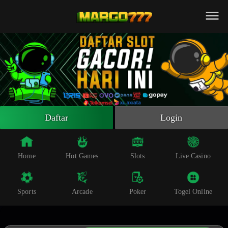
Beranda
Slot Online
Live Casino
Sportsbook
Arcade
Togel Online
Daftar
Login
Poker
Whatsapp
Home
Hot Games
Slots
Live Casino
Telegram
Sports
Arcade
Poker
Togel Online
Livechat