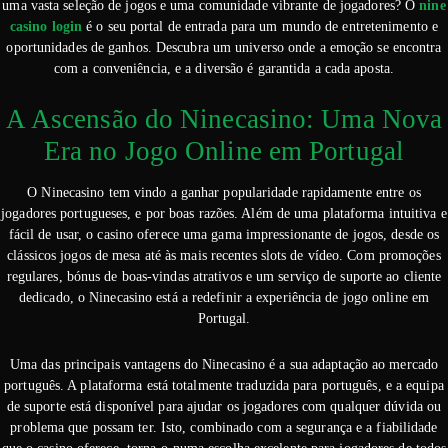
uma vasta seleção de jogos e uma comunidade vibrante de jogadores? O
nine
casino login
é o seu portal de entrada para um mundo de entretenimento e
oportunidades de ganhos. Descubra um universo onde a emoção se encontra
com a conveniência, e a diversão é garantida a cada aposta.
A Ascensão do Ninecasino: Uma Nova
Era no Jogo Online em Portugal
O Ninecasino tem vindo a ganhar popularidade rapidamente entre os
jogadores portugueses, e por boas razões. Além de uma plataforma intuitiva e
fácil de usar, o casino oferece uma gama impressionante de jogos, desde os
clássicos jogos de mesa até às mais recentes slots de vídeo. Com promoções
regulares, bónus de boas-vindas atrativos e um serviço de suporte ao cliente
dedicado, o Ninecasino está a redefinir a experiência de jogo online em
Portugal.
Uma das principais vantagens do Ninecasino é a sua adaptação ao mercado
português. A plataforma está totalmente traduzida para português, e a equipa
de suporte está disponível para ajudar os jogadores com qualquer dúvida ou
problema que possam ter. Isto, combinado com a segurança e a fiabilidade