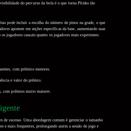
isibilidade do percurso da bola é o que torna Plinko tão
Isso pode incluir a escolha do número de pinos na grade, o que
adores apostem em seções específicas da base, aumentando suas
 os jogadores casuais quanto os jogadores mais experientes.
uentes, com prêmios menores.
uência e valor do prêmio.
s, com prêmios muito maiores.
ligente
nces de sucesso. Uma abordagem comum é gerenciar o tamanho
es e mais frequentes, prolongando assim a sessão de jogo e