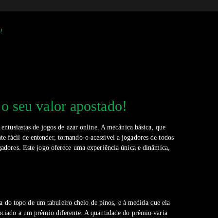
o!
o seu valor apostado!
entusiastas de jogos de azar online. A mecânica básica, que
e fácil de entender, tornando-o acessível a jogadores de todos
ogadores. Este jogo oferece uma experiência única e dinâmica,
ta do topo de um tabuleiro cheio de pinos, e à medida que ela
ssociado a um prêmio diferente. A quantidade do prêmio varia