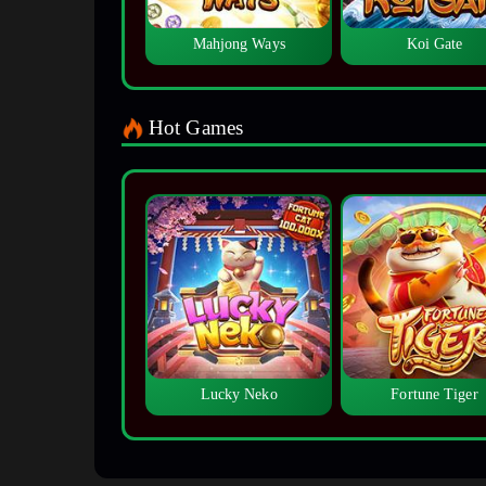
Mahjong Ways
Koi Gate
Hot Games
Lucky Neko
Fortune Tiger