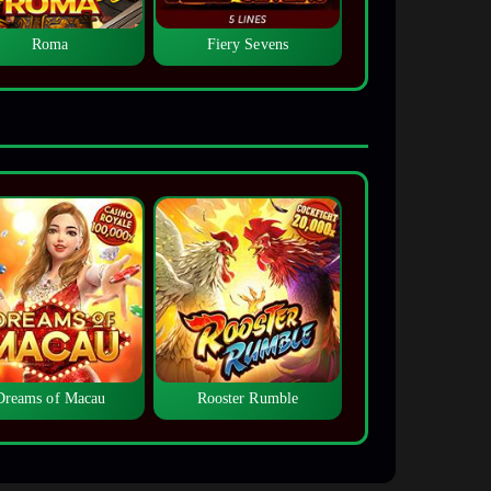
Roma
Fiery Sevens
Dreams of Macau
Rooster Rumble