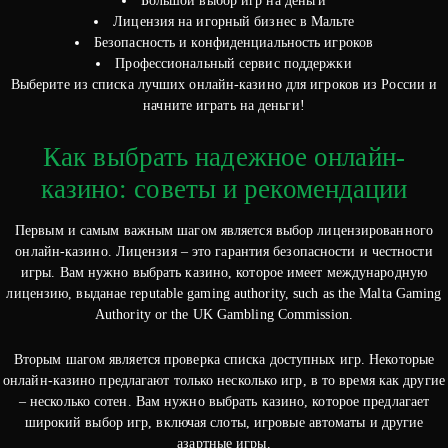
Большой выбор игр на деньги
Лицензия на игорный бизнес в Мальте
Безопасность и конфиденциальность игроков
Профессиональный сервис поддержки
Выберите из списка лучших онлайн-казино для игроков из России и
начните играть на деньги!
Как выбрать надежное онлайн-
казино: советы и рекомендации
Первым и самым важным шагом является выбор лицензированного
онлайн-казино. Лицензия – это гарантия безопасности и честности
игры. Вам нужно выбрать казино, которое имеет международную
лицензию, выданаe reputable gaming authority, such as the Malta Gaming
Authority or the UK Gambling Commission.
Вторым шагом является проверка списка доступных игр. Некоторые
онлайн-казино предлагают только несколько игр, в то время как другие
– несколько сотен. Вам нужно выбрать казино, которое предлагает
широкий выбор игр, включая слоты, игровые автоматы и другие
азартные игры.