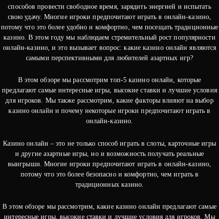
способов провести свободное время, зарядить энергией и испытать
свою удачу. Многие игроки предпочитают играть в онлайн-казино,
потому что это более удобно и комфортно, чем посещать традиционные
казино. В этом году мы наблюдаем стремительный рост популярности
онлайн-казино, и это вызывает вопрос: какие казино онлайн являются
самыми перспективными для любителей азартных игр?
В этом обзоре мы рассмотрим топ-5 казино онлайн, которые
предлагают самые интересные игры, высокие ставки и лучшие условия
для игроков. Мы также рассмотрим, какие факторы влияют на выбор
казино онлайн и почему некоторые игроки предпочитают играть в
онлайн-казино.
Казино онлайн – это не только способ играть в слоты, карточные игры
и другие азартные игры, но и возможность получать реальные
выигрыши. Многие игроки предпочитают играть в онлайн-казино,
потому что это более безопасно и комфортно, чем играть в
традиционных казино.
В этом обзоре мы рассмотрим, какие казино онлайн предлагают самые
интересные игры, высокие ставки и лучшие условия для игроков. Мы