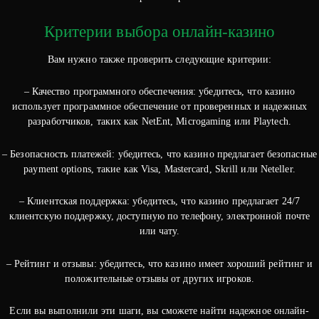
Критерии выбора онлайн-казино
Вам нужно также проверить следующие критерии:
– Качество программного обеспечения: убедитесь, что казино
использует программное обеспечение от проверенных и надежных
разработчиков, таких как NetEnt, Microgaming или Playtech.
– Безопасность платежей: убедитесь, что казино предлагает безопасные
payment options, такие как Visa, Mastercard, Skrill или Neteller.
– Клиентская поддержка: убедитесь, что казино предлагает 24/7
клиентскую поддержку, доступную по телефону, электронной почте
или чату.
– Рейтинг и отзывы: убедитесь, что казино имеет хороший рейтинг и
положительные отзывы от других игроков.
Если вы выполнили эти шаги, вы сможете найти надежное онлайн-