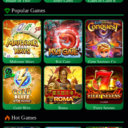
Power of Thor Megaways
Aztec Gems
Gates of Gatot Kaca
Popular Games
Mahjong Ways
Koi Gate
Gem Saviour Conquest
Gold Blitz
Roma
Fiery Sevens
Hot Games