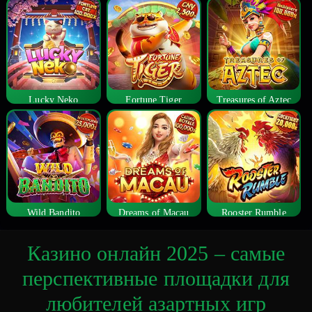
Lucky Neko
Fortune Tiger
Treasures of Aztec
Wild Bandito
Dreams of Macau
Rooster Rumble
Казино онлайн 2025 – самые
перспективные площадки для
любителей азартных игр