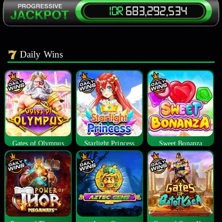
Daily Wins
Gates of Olympus
Starlight Princess
Sweet Bonanza