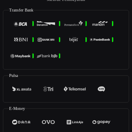
Transfer Bank
Pulsa
E-Money