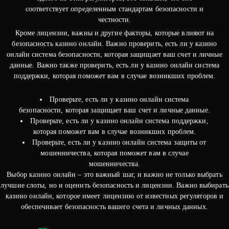
соответствует определенным стандартам безопасности и
честности.
Кроме лицензии, важны и другие факторы, которые влияют на
безопасность казино онлайн. Важно проверить, есть ли у казино
онлайн система безопасности, которая защищает ваш счет и личные
данные. Важно также проверить, есть ли у казино онлайн система
поддержки, которая поможет вам в случае возникших проблем.
Проверьте, есть ли у казино онлайн система
безопасности, которая защищает ваш счет и личные данные.
Проверьте, есть ли у казино онлайн система поддержки,
которая поможет вам в случае возникших проблем.
Проверьте, есть ли у казино онлайн система защиты от
мошенничества, которая поможет вам в случае
мошенничества.
Выбор казино онлайн – это важный шаг, и важно не только выбрать
лучшие слоты, но и оценить безопасность и лицензии. Важно выбирать
казино онлайн, которое имеет лицензию от известных регуляторов и
обеспечивает безопасность вашего счета и личных данных.