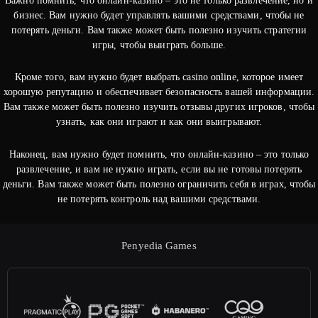
Важно помнить, что онлайн-казино – это не только развлечение, но и
бизнес. Вам нужно будет управлять вашими средствами, чтобы не
потерять деньги. Вам также может быть полезно изучить стратегии
игры, чтобы выиграть больше.
Кроме того, вам нужно будет выбрать casino online, которое имеет
хорошую репутацию и обеспечивает безопасность вашей информации.
Вам также может быть полезно изучить отзывы других игроков, чтобы
узнать, как они играют и как они выигрывают.
Наконец, вам нужно будет помнить, что онлайн-казино – это только
развлечение, и вам не нужно играть, если вы не готовы потерять
деньги. Вам также может быть полезно ограничить себя в играх, чтобы
не потерять контроль над вашими средствами.
Penyedia Games