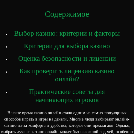
Содержимое
Выбор казино: критерии и факторы
Критерии для выбора казино
Оценка безопасности и лицензии
Как проверить лицензию казино
онлайн?
Практические советы для
начинающих игроков
В наше время казино онлайн стало одним из самых популярных
способов играть в игры на деньги. Многие люди выбирают онлайн-
казино из-за комфорта и удобства, которые они предлагают. Однако,
выбрать лучшее казино онлайн может быть сложной задачей, особенно