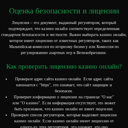
Оценка безопасности и лицензии
Лицензия – это документ, выданный регулятором, который
подтверждает, что казино онлайн соответствует определенным
стандартам безопасности и честности. Важно выбирать казино онлайн,
которое имеет лицензию от известных регуляторов, таких как
Мальтийская комиссия по игорному бизнесу или Комиссия по
регулированию азартных игр в Великобритании.
Как проверить лицензию казино онлайн?
Проверьте адрес сайта казино онлайн. Если адрес сайта
начинается с “https”, это означает, что сайт защищен и
безопасен.
Проверьте информацию о лицензии на странице “О нас”
или “О казино”. Если информация отсутствует, это может
быть признаком, что казино онлайн не имеет лицензии.
Проверьте список регуляторов, которые выделяют лицензии
казино онлайн. Если казино онлайн имеет лицензию от
одного из этих регуляторов, это означает, что оно