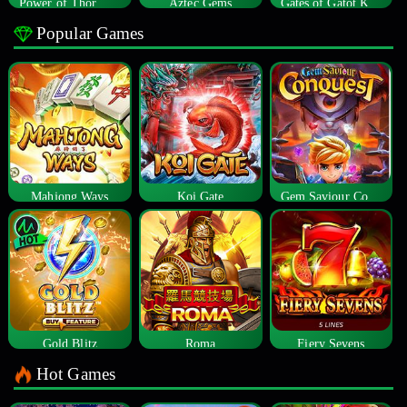
Power of Thor Megaways
Aztec Gems
Gates of Gatot Kaca
Popular Games
Mahjong Ways
Koi Gate
Gem Saviour Conquest
Gold Blitz
Roma
Fiery Sevens
Hot Games