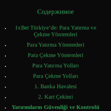
Содержимое
1xBet Türkiye’de: Para Yatırma ve
Çekme Yöntemleri
Para Yatırma Yöntemleri
Para Çekme Yöntemleri
Para Yatırma Yolları
Para Çekme Yolları
1. Banka Havalesi
2. Kart Çekimi
Yatırımların Güvenliği ve Kontrolü