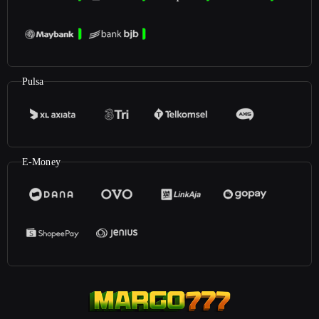
Pulsa
E-Money