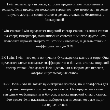
1win зеркало: для игроков, которые предпочитают использовать
зеркало, 1win предлагает несколько вариантов. Это позволяет игрокам
получать доступ к своим счетам и делать ставки, не беспокоясь о
блокировкой.
1win ставки: 1win предлагает широкий спектр ставок, включая ставки
на спорт, киберспорт, политические события и многое другое. Это
позволяет игрокам выбрать то, что им интересно, и делать ставки с
коэффициентами до 95%.
БК 1win: 1win – это одна из лучших букмекерских контор в мире. Она
предлагает самые выгодные коэффициенты и бонусы, а также широкий
спектр ставок. Это делает 1win идеальным выбором для игроков,
которые ищут выгодных ставок.
1вин: 1win – это не только букмекерская контора, но и платформа для
игроков, которые ищут выгодных ставок. Она предлагает самые
выгодные коэффициенты и бонусы, а также широкий спектр ставок.
Это делает 1win идеальным выбором для игроков, которые ищут
выгодных ставок.