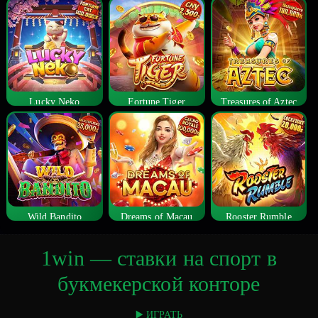
Lucky Neko
Fortune Tiger
Treasures of Aztec
Wild Bandito
Dreams of Macau
Rooster Rumble
1win — ставки на спорт в
букмекерской конторе
▶️ ИГРАТЬ