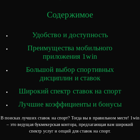
Содержимое
Удобство и доступность
Преимущества мобильного
приложения 1win
Большой выбор спортивных
дисциплин и ставок
Широкий спектр ставок на спорт
Лучшие коэффициенты и бонусы
В поисках лучших ставок на спорт? Тогда вы в правильном месте! 1win
– это ведущая букмекерская контора, предлагающая вам широкий
спектр услуг и опций для ставок на спорт.