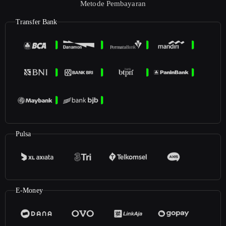
Metode Pembayaran
Transfer Bank
Pulsa
E-Money