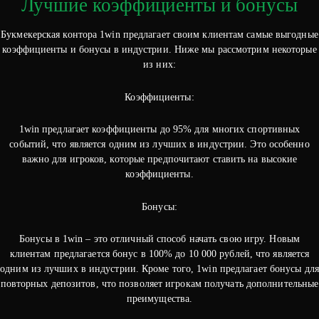
Лучшие коэффициенты и бонусы
Букмекерская контора 1win предлагает своим клиентам самые выгодные
коэффициенты и бонусы в индустрии. Ниже мы рассмотрим некоторые
из них:
Коэффициенты:
1win предлагает коэффициенты до 95% для многих спортивных
событий, что является одним из лучших в индустрии. Это особенно
важно для игроков, которые предпочитают ставить на высокие
коэффициенты.
Бонусы:
Бонусы в 1win – это отличный способ начать свою игру. Новым
клиентам предлагается бонус в 100% до 10 000 рублей, что является
одним из лучших в индустрии. Кроме того, 1win предлагает бонусы для
повторных депозитов, что позволяет игрокам получать дополнительные
преимущества.