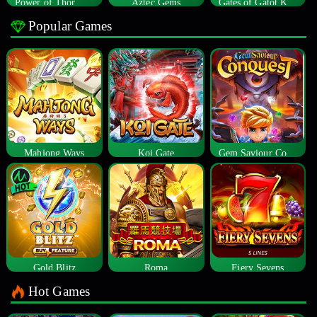
Power of Thor Megaways
Aztec Gems
Gates of Gatot Kaca
Popular Games
Mahjong Ways
Koi Gate
Gem Saviour Conquest
Gold Blitz
Roma
Fiery Sevens
Hot Games