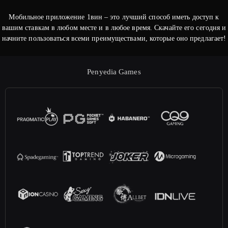
Мобильное приложение 1вин – это лучший способ иметь доступ к
вашим ставкам в любом месте и в любое время. Скачайте его сегодня и
начните пользоваться всеми преимуществами, которые оно предлагает!
Penyedia Games