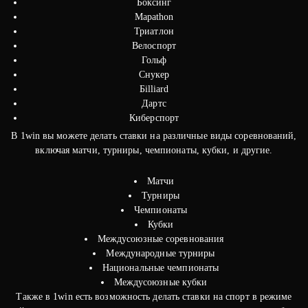
Боксинг
Марathon
Триатлон
Велоспорт
Гольф
Снукер
Бilliard
Дартс
Киберспорт
В 1win вы можете делать ставки на различные виды соревнований,
включая матчи, турниры, чемпионаты, кубки, и другие.
Матчи
Турниры
Чемпионаты
Кубки
Междусоюзные соревнования
Международные турниры
Национальные чемпионаты
Междусоюзные кубки
Также в 1win есть возможность делать ставки на спорт в режиме