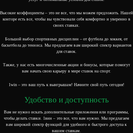
Высокие коэффициенты – это не все, что мы можем предложить. Нашей
конторе есть все, чтобы вы чувствовали себя комфортно и уверенно в
своих ставках.
Большой выбор спортивных дисциплин – от футбола до хоккея, от
баскетбола до тенниса. Мы предлагаем вам широкий спектр вариантов
для ставок.
Также, у нас есть многочисленные акции и бонусы, которые помогут
вам начать свою карьеру в мире ставок на спорт.
1win – это ваш путь к выигрышам! Начните свой путь сегодня!
Удобство и доступность
Вам не нужно искать дополнительные приложения или программы,
чтобы делать ставки. 1вин – это все, что вам нужно. Мы предлагаем
вам широкий спектр функций для удобного и быстрого доступа к
вашим ставкам.