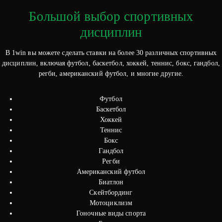
Большой выбор спортивных
дисциплин
В 1win вы можете сделать ставки на более 30 различных спортивных
дисциплин, включая футбол, баскетбол, хоккей, теннис, бокс, гандбол,
регби, американский футбол, и многие другие.
Футбол
Баскетбол
Хоккей
Теннис
Бокс
Гандбол
Регби
Американский футбол
Биатлон
Скейтбординг
Мотоциклизм
Гоночные виды спорта