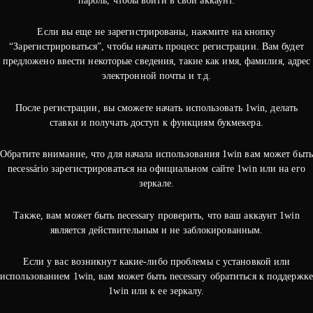
пароль, чтобы войти в свой аккаунт.
Если вы еще не зарегистрированы, нажмите на кнопку
“Зарегистрироваться”, чтобы начать процесс регистрации. Вам будет
предложено ввести некоторые сведения, такие как имя, фамилия, адрес
электронной почты и т.д.
После регистрации, вы сможете начать использовать 1win, делать
ставки и получать доступ к функциям букмекера.
Обратите внимание, что для начала использования 1win вам может быть
necessário зарегистрироваться на официальном сайте 1win или на его
зеркале.
Также, вам может быть necessary проверить, что ваш аккаунт 1win
является действительным и не заблокированным.
Если у вас возникнут какие-либо проблемы с установкой или
использованием 1win, вам может быть necessary обратиться к поддержке
1win или к ее зеркалу.