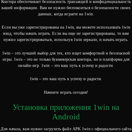
Контора обеспечивает безопасность транзакций и конфиденциальность
вашей информации. Вам не нужно беспокоиться о безопасности своих
данных, когда играете на 1win.
Если вы уже зарегистрированы на 1win, вы можете использовать 1win
вход, чтобы начать играть. Если вы еще не зарегистрированы, то вам
нужно зарегистрироваться, используя 1win зеркало, и начать играть.
1win – это лучший выбор для тех, кто ищет комфортной и безопасной
игры. 1win – это не только букмекерская контора, но и платформа для
онлайн-игр. 1win – это ваш путь к успеху и радости.
1win – это ваш путь к успеху и радости.
Начните играть сегодня!
Установка приложения 1win на
Android
Для начала, вам нужно загрузить файл APK 1win с официального сайта