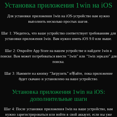
Установка приложения 1win на iOS
Для установки приложения 1win на iOS-устройство вам нужно
выполнить несколько простых шагов.
Шаг 1: Убедитесь, что ваше устройство соответствует требованиям для
установки приложения 1win. Вам нужно иметь iOS 9.0 или выше.
Шаг 2: Откройте App Store на вашем устройстве и найдите 1win в
поиске. Вам может потребоваться ввести “1win” или “1win зеркало” для
поиска.
Шаг 3: Нажмите на кнопку “Загрузить” и等айте, пока приложение
будет скачано и установлено на ваше устройство.
Установка приложения 1win на iOS:
дополнительные шаги
Шаг 4: После установки приложения 1win на ваше устройство, вам
нужно зарегистрироваться или войти в свой аккаунт, если вы уже