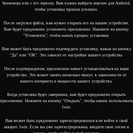
букмекера или с его зеркала. Вам нужно выбрать версию для Android,
чтобы установка прошла успешно.
После загрузки файла, вам нужно открыть его на вашем устройстве.
Вам будет предложено установить приложение. Нажмите на кнопку
“Установить”, чтобы начать процесс установки.
Вам может быть предложено подтвердить установку, нажав на кнопку
“Да” или “OK”. Это зависит от настройки вашего устройства.
После подтверждения, приложение начнет устанавливаться на ваше
устройство. Это может занять несколько минут, в зависимости от
вашего интернета и мощности вашего устройства.
Когда установка будет завершена, вам будет предложено открыть
приложение. Нажмите на кнопку “Открыть”, чтобы начать использовать
1win.
Вам может быть предложено зарегистрироваться или войти в свой
аккаунт 1win. Если вы уже зарегистрированы, введите свои логин и