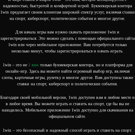
надежностью, быстротой и комфортной игрой. Букмекерская контора
1win предлагает своим клиентам широкий спектр услуг, включая ставки
на спорт, киберспорт, политические события и многое другое.
Для начала игры вам нужно скачать приложение 1win и
зарегистрироваться. Это можно сделать с помощью официального сайта
1win или через мобильное приложение. Вам потребуется только
несколько минут, чтобы зарегистрироваться и начать играть.
1win – это не
1 вин
только букмекерская контора, но и платформа для
онлайн-игр. Здесь вы можете найти огромный выбор игр, включая
слоты, карточные игры, рулетку и многое другое. Вам доступны также
ставки на спорт, киберспорт и политические события.
Благодаря своей мобильной версии, 1win доступен вам в любом месте и
в любое время. Вы можете играть и ставить на спорт, где бы вы не
находились. Мобильное приложение 1win доступно для скачивания на
официальном сайте.
1win – это безопасный и надежный способ играть и ставить на спорт.